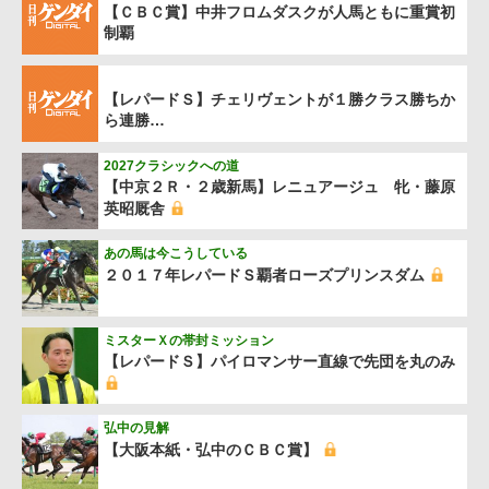
【ＣＢＣ賞】中井フロムダスクが人馬ともに重賞初
制覇
【レパードＳ】チェリヴェントが１勝クラス勝ちか
ら連勝…
2027クラシックへの道
【中京２Ｒ・２歳新馬】レニュアージュ 牝・藤原
英昭厩舎
あの馬は今こうしている
２０１７年レパードＳ覇者ローズプリンスダム
ミスターＸの帯封ミッション
【レパードＳ】パイロマンサー直線で先団を丸のみ
弘中の見解
【大阪本紙・弘中のＣＢＣ賞】