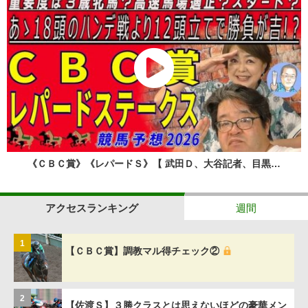
《ＣＢＣ賞》《レパードＳ》【 武田Ｄ、大谷記者、目黒…
アクセスランキング
週間
1
【ＣＢＣ賞】調教マル得チェック②
2
【佐渡Ｓ】３勝クラスとは思えないほどの豪華メン