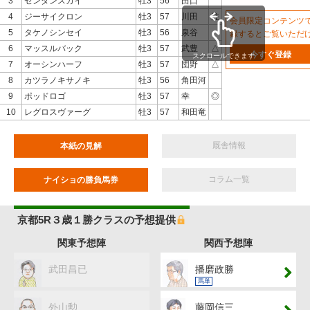
3
ゼンダンスカイ
牡3
56
田口
4
ジーサイクロン
牡3
57
川田
注
会員限定コンテンツ
5
タケノシンセイ
牡3
56
泉谷
録するとご覧いただ
6
マッスルバック
牡3
57
武豊
△
今すぐ登録
スクロールできます
7
オーシンハーフ
牡3
57
団野
△
8
カツラノキサノキ
牡3
56
角田河
9
ポッドロゴ
牡3
57
幸
◎
10
レグロスヴァーグ
牡3
57
和田竜
厩舎情報
本紙の見解
コラム一覧
ナイショの勝負馬券
京都5R３歳１勝クラスの予想提供
関東予想陣
関西予想陣
武田昌已
播磨政勝
馬単
外山勲
藤岡信三