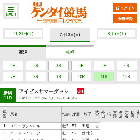
ログイン
MENU
会員登録
7月29日(土)
8月5日(土)
7月30日(日)
新潟
札幌
1R
2R
3R
4R
5R
6R
7R
8R
9R
10R
11R
12R
アイビスサマーダッシュ
GIII
新潟
11R
３歳上オープン 別定 芝1000m 15:45発走
馬
武
外
木
新
大
飯
馬名
性齢
斤量
騎手
橘
番
田
山
津
居
谷
島
1
スワーヴシャルル
牡7
57
田辺
△
2
ロードベイリーフ
牡6
57
西村淳