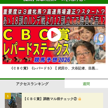
《ＣＢＣ賞》《レパードＳ》【 武田Ｄ、大谷記者、目黒…
アクセスランキング
週間
1
【ＣＢＣ賞】調教マル得チェック②