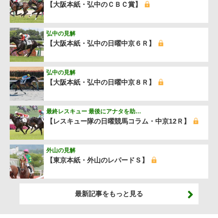
【大阪本紙・弘中のＣＢＣ賞】
弘中の見解
【大阪本紙・弘中の日曜中京６Ｒ】
弘中の見解
【大阪本紙・弘中の日曜中京８Ｒ】
最終レスキュー 最後にアナタを助…
【レスキュー隊の日曜競馬コラム・中京12Ｒ】
外山の見解
【東京本紙・外山のレパードＳ】
最新記事をもっと見る