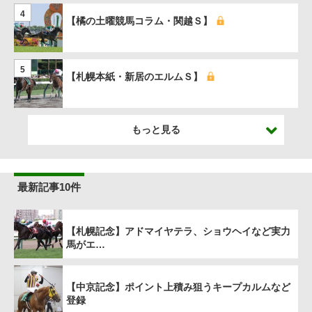
4
【橘の土曜競馬コラム・関越Ｓ】
5
【札幌本紙・新居のエルムＳ】
もっと見る
最新記事10件
【札幌記念】アドマイヤテラ、ショウヘイなど実力
馬がエ…
【中京記念】ポイント上積み狙うキープカルムなど
登録