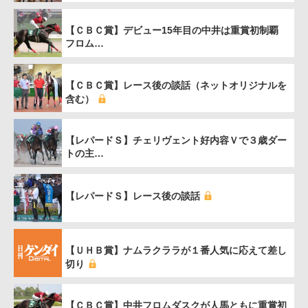
【ＣＢＣ賞】デビュー15年目の中井は重賞初制覇
フロム…
【ＣＢＣ賞】レース後の談話（ネットオリジナルを
含む）
【レパードＳ】チェリヴェント好内容Ｖで３歳ダー
トの主…
【レパードＳ】レース後の談話
【ＵＨＢ賞】ナムラクララが１番人気に応えて差し
切り
【ＣＢＣ賞】中井フロムダスクが人馬ともに重賞初