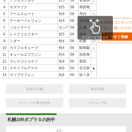
3
アシタガアルサ
牡5
58
菅原明
△
4
モズマゾク
牡5
58
和田竜
5
フームスムート
牡6
58
丹内
△
6
テーオードレフォン
牡4
58
古川吉
注
会員限定コンテンツ
7
ソルドラード
セン7
58
三浦
するとご覧いただけ
8
レイクリエイター
牡5
58
浜中
△
今すぐ登録
スクロールできます
9
シダー
牝4
56
武豊
◎
10
カラフルキューブ
牝4
56
鮫島駿
△
11
キュールエフウジン
牡4
58
吉田隼
12
クレスコジョケツ
牝4
56
富田
13
ステイブルアスク
牝5
56
古川奈
▲
14
ヴィブラフォン
牝4
56
佐々木
本紙の見解
厩舎情報
ナイショの勝負馬券
コラム一覧
札幌10RポプラＳの的中