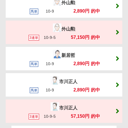
外山勲
2,890円
的中
10-9
馬単
外山勲
57,150円
的中
10-9-5
3連単
新居哲
2,890円
的中
10-9
馬単
市川正人
2,890円
的中
10-9
馬単
市川正人
57,150円
的中
10-9-5
3連単