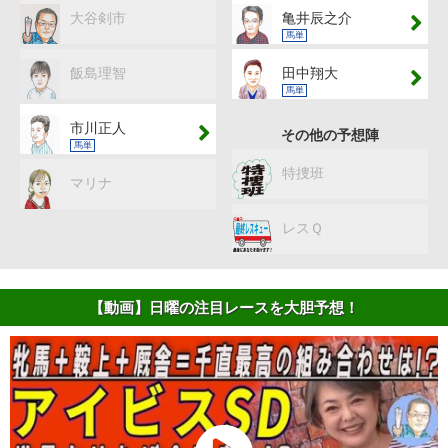
大谷剣市
亀井辰之介
馬単
飯島理智
田中翔大
馬単
市川正人
その他の予想陣
馬単
特捜班
マリナ
レスＱ
【動画】日曜の注目レースを大胆予想！