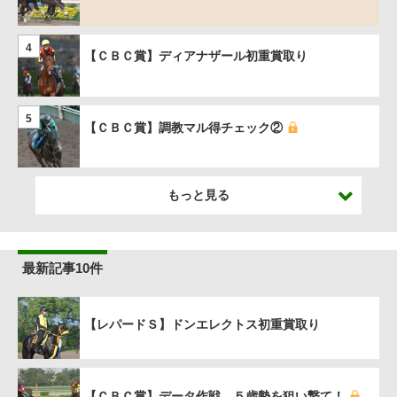
4
【ＣＢＣ賞】ディアナザール初重賞取り
5
【ＣＢＣ賞】調教マル得チェック②
もっと見る
最新記事10件
【レパードＳ】ドンエレクトス初重賞取り
【ＣＢＣ賞】データ作戦 ５歳勢を狙い撃て！