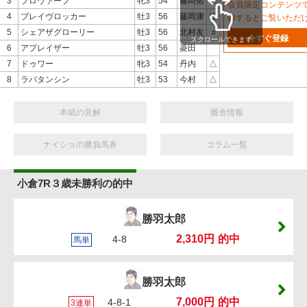
3
プロヴァーブ
牝3
54
藤岡佑
◎
会員限定コンテンツ
4
ブレイヴロッカー
牡3
56
藤岡康
注
録するとご覧いただ
5
シェアザグローリー
牡3
56
北村友
○
今すぐ登録
スクロールできます
6
アプレイザー
牡3
56
菱田
7
ドゥワー
牝3
54
丹内
△
8
ラバタンシン
牡3
53
今村
△
本紙の見解
厩舎情報
ナイショの勝負馬券
コラム一覧
小倉7R３歳未勝利の的中
勝羽太郎
2,310円
的中
4-8
馬単
勝羽太郎
7,000円
的中
4-8-1
3連単