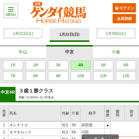
ログイン
MENU
会員登録
1月21日(土)
1月28日(土)
1月22日(日)
中山
中京
小倉
1R
2R
3R
4R
5R
6R
7R
8R
9R
10R
11R
12R
３歳１勝クラス
中京4R
馬齢 ダ1800m 11:30発走
馬
播
藤
新
馬名
性齢
斤量
騎手
番
磨
岡
谷
1
キレナイカ
牡3
56
岩田望
▲
2
タマモロック
牡3
56
川田