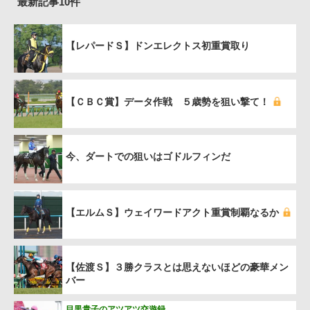
最新記事10件
【レパードＳ】ドンエレクトス初重賞取り
【ＣＢＣ賞】データ作戦 ５歳勢を狙い撃て！
今、ダートでの狙いはゴドルフィンだ
【エルムＳ】ウェイワードアクト重賞制覇なるか
【佐渡Ｓ】３勝クラスとは思えないほどの豪華メン
バー
目黒貴子のアツアツ交遊録