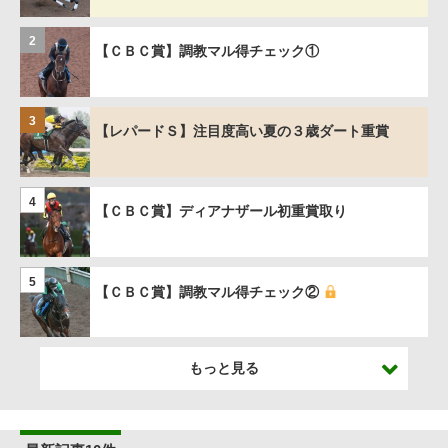
2
【ＣＢＣ賞】調教マル得チェック①
3
【レパードＳ】注目度高い夏の３歳ダート重賞
4
【ＣＢＣ賞】ディアナザール初重賞取り
5
【ＣＢＣ賞】調教マル得チェック②
もっと見る