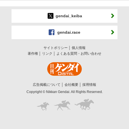
gendai_keiba
gendai.race
サイトポリシー
個人情報
著作権
リンク
よくある質問・お問い合わせ
広告掲載について
会社概要
採用情報
Copyright © Nikkan Gendai. All Rights Reserved.