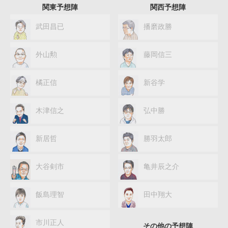
関東予想陣
関西予想陣
武田昌已
播磨政勝
外山勲
藤岡信三
橘正信
新谷学
木津信之
弘中勝
新居哲
勝羽太郎
大谷剣市
亀井辰之介
飯島理智
田中翔大
市川正人
その他の予想陣