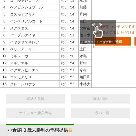
3
ゴールドレコーダー
牝3
51
水沼
4
ヘアピンシュプール
牝3
54
加藤
5
コスモチプリア
牝3
54
丹内
6
インペリアルコート
牝3
54
富田
会員限定コンテンツです
7
メグスタス
牝3
54
北村友
録するとご覧いただけま
8
パープルダイヤ
牝3
51
佐々木
今すぐ登録
9
ハヤブサゲキレア
牝3
54
丸山
スクロールできます
10
ベリーアーリー
牝3
51
土田
11
ミルレーヴ
牝3
50
永島
12
アルアマル
牝3
54
野中
13
ハクサンビーナス
牝3
51
今村
14
コスモアリス
牝3
53
角田和
15
クレーンロケット
牝3
52
小林大
本紙の見解
厩舎情報
ナイショの勝負馬券
コラム一覧
小倉6R３歳未勝利の予想提供