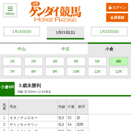
ログイン
MENU
会員登録
1月15日(日)
1月22日(日)
1月21日(土)
中山
中京
小倉
1R
2R
3R
4R
5R
6R
7R
8R
9R
10R
11R
12R
３歳未勝利
小倉6R
馬齢 芝1800m 12:45発走
馬
馬名
性齢
斤量
騎手
番
1
キタノチェロキー
牝3
52
原
2
サトノキャサリン
牝3
54
団野