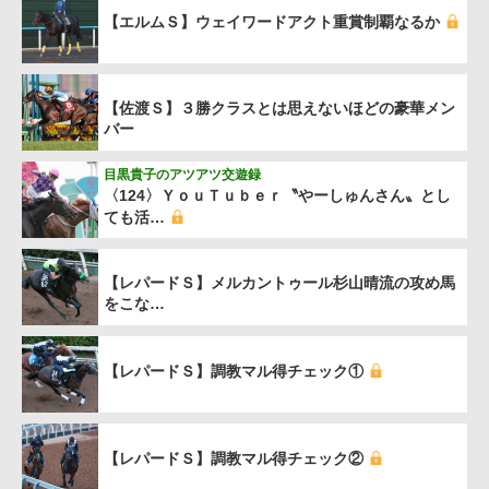
【エルムＳ】ウェイワードアクト重賞制覇なるか
【佐渡Ｓ】３勝クラスとは思えないほどの豪華メン
バー
目黒貴子のアツアツ交遊録
〈124〉ＹｏｕＴｕｂｅｒ〝やーしゅんさん〟とし
ても活…
【レパードＳ】メルカントゥール杉山晴流の攻め馬
をこな…
【レパードＳ】調教マル得チェック①
【レパードＳ】調教マル得チェック②