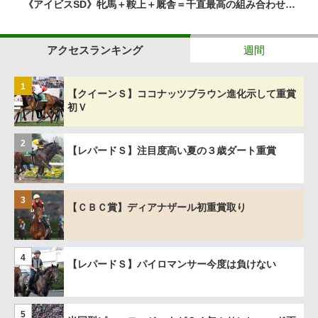
《アイビスSD》牝馬＋鞍上＋厩舎＝千直最高の組み合わせ…
アクセスランキング
週間
1
【クイーンＳ】ココナッツブラウン進化示して重賞
初Ｖ
2
【レパードＳ】注目度高い夏の３歳ダート重賞
3
【ＣＢＣ賞】ディアナザール初重賞取り
4
【レパードＳ】パイロマンサー今度は負けない
5