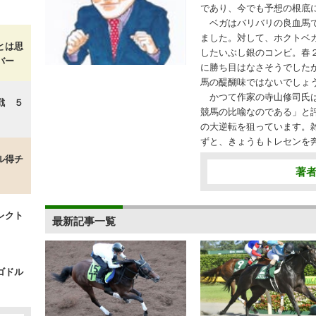
であり、今でも予想の根底
ベガはバリバリの良血馬で
ました。対して、ホクトベ
とは思
したいぶし銀のコンビ。春
バー
に勝ち目はなさそうでしたが
馬の醍醐味ではないでしょ
かつて作家の寺山修司氏は
戦 ５
競馬の比喩なのである」と
の大逆転を狙っています。
ずと、きょうもトレセンを
ル得チ
著
レクト
最新記事一覧
ゴドル