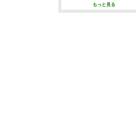
もっと見る