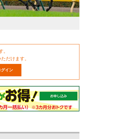
す。
いただけます。
ログイン