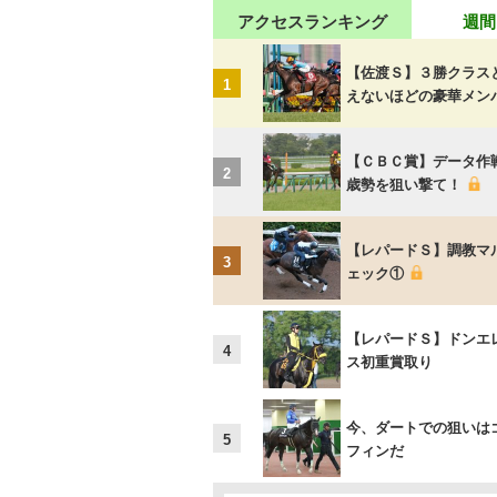
アクセスランキング
週間
【佐渡Ｓ】３勝クラス
1
えないほどの豪華メン
【ＣＢＣ賞】データ作
2
歳勢を狙い撃て！
【レパードＳ】調教マ
3
ェック①
【レパードＳ】ドンエ
4
ス初重賞取り
今、ダートでの狙いは
5
フィンだ