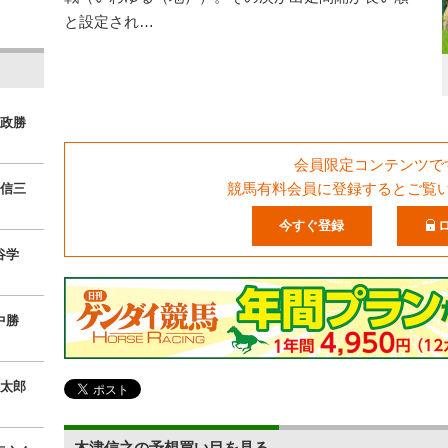
と設定され…
政勝
会員限定コンテンツで
競馬有料会員に登録するとご覧
信三
今すぐ登録
谷学
中勝
太郎
木津信之の予想買い目を見る