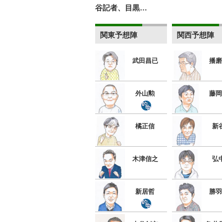
谷記者、目黒…
関東予想陣
関西予想陣
武田昌已
播磨
外山勲
藤岡
橘正信
新
木津信之
弘
新居哲
勝羽