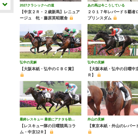
2027クラシックへの道
あの馬は今こうしている
【中京２Ｒ・２歳新馬】レニュア
２０１７年レパードＳ覇者
ージュ 牝・藤原英昭厩舎
プリンスダム
弘中の見解
弘中の見解
【大阪本紙・弘中のＣＢＣ賞】
【大阪本紙・弘中の日曜中
Ｒ】
最終レスキュー 最後にアナタを助…
外山の見解
【レスキュー隊の日曜競馬コラ
【東京本紙・外山のレパー
ム・中京12Ｒ】