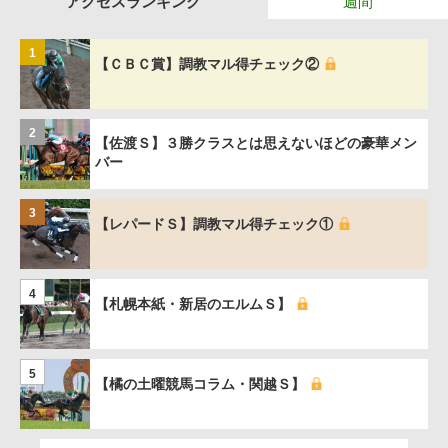
アクセスランキング
週間
1
【ＣＢＣ賞】調教マル得チェック②
2
【佐渡Ｓ】３勝クラスとは思えないほどの豪華メン
バー
3
【レパードＳ】調教マル得チェック①
4
【札幌本紙・新居のエルムＳ】
5
【橘の土曜競馬コラム・関越Ｓ】