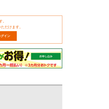
す。
いただけます。
ログイン