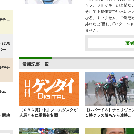
ッフ、ジョッキーの表情な
そして予想作業でいろいろと
なる。すいません。ご迷惑
得チェ
外れなど“惜しい”パターン
ません。
著
とは思
バー
最新記事一覧
ル得チ
ルム
【ＣＢＣ賞】中井フロムダスクが
【レパードＳ】チェリヴェ
・関越
人馬ともに重賞初制覇
１勝クラス勝ちから連勝…