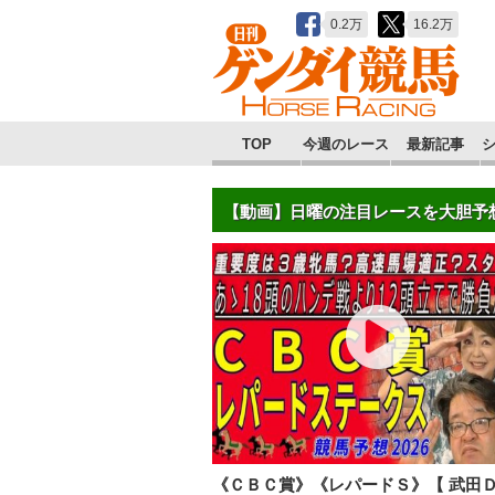
0.2万
16.2万
TOP
今週のレース
最新記事
【動画】日曜の注目レースを大胆予
《ＣＢＣ賞》《レパードＳ》【 武田