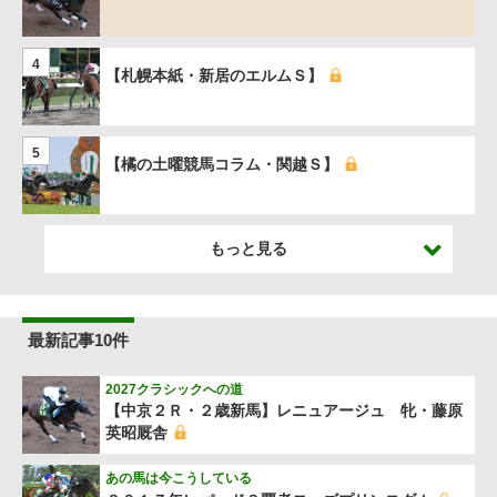
4
【札幌本紙・新居のエルムＳ】
5
【橘の土曜競馬コラム・関越Ｓ】
もっと見る
最新記事10件
2027クラシックへの道
【中京２Ｒ・２歳新馬】レニュアージュ 牝・藤原
英昭厩舎
あの馬は今こうしている