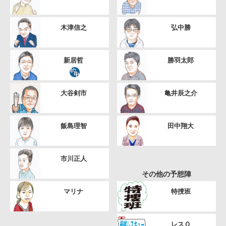
木津信之
弘中勝
新居哲
勝羽太郎
大谷剣市
亀井辰之介
飯島理智
田中翔大
市川正人
その他の予想陣
マリナ
特捜班
レスＱ