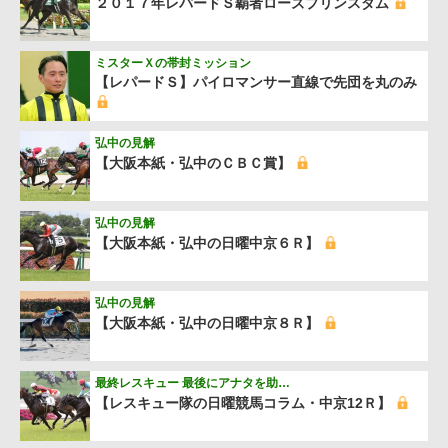
２０１７年レパードＳ覇者ローズプリンスダム
ミスターＸの帯封ミッション
【レパードＳ】パイロマンサー直線で先団を丸のみ
弘中の見解
【大阪本紙・弘中のＣＢＣ賞】
弘中の見解
【大阪本紙・弘中の日曜中京６Ｒ】
弘中の見解
【大阪本紙・弘中の日曜中京８Ｒ】
最終レスキュー 最後にアナタを助…
【レスキュー隊の日曜競馬コラム・中京12Ｒ】