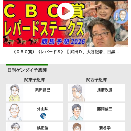
《ＣＢＣ賞》《レパードＳ》【 武田Ｄ、大谷記者、目黒…
日刊ゲンダイ予想陣
関東予想陣
関西予想陣
武田昌已
播磨政勝
外山勲
藤岡信三
橘正信
新谷学