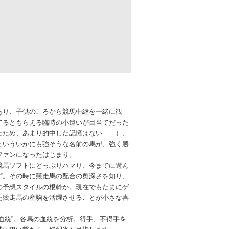
り、子供のころから競馬中継を一緒に観
てるともらえる臨時の小遣いが目当てだった
たため、あまり的中した記憶はない……）、
といういかにも強そうな名前の馬が、強く勝
ファンになったはじまり。
馬ソフトにどっぷりハマり、今までに遊ん
ず。その時に競走馬の配合の奥深さを知り、
の予想スタイルの根幹か。現在でもたまにゲ
た競走馬の産駒を活躍させることが小さな喜
血統”。各馬の血統を分析。得手、不得手を