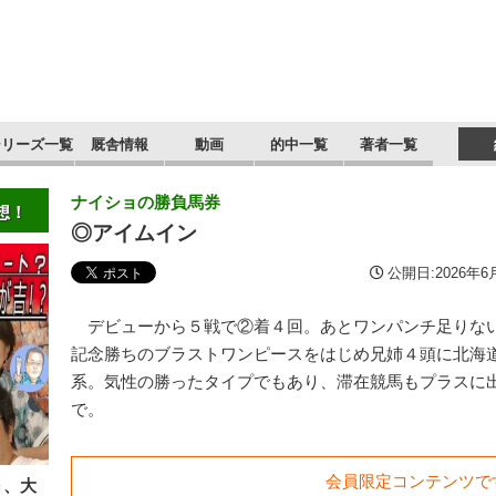
シリーズ一覧
厩舎情報
動画
的中一覧
著者一覧
ナイショの勝負馬券
想！
◎アイムイン
公開日:2026年6月
デビューから５戦で②着４回。あとワンパンチ足りな
記念勝ちのブラストワンピースをはじめ兄姉４頭に北海
系。気性の勝ったタイプでもあり、滞在競馬もプラスに
で。
会員限定コンテンツで
Ｄ、大