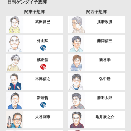
日刊ゲンダイ予想陣
関東予想陣
関西予想陣
武田昌已
播磨政勝
外山勲
藤岡信三
橘正信
新谷学
木津信之
弘中勝
新居哲
勝羽太郎
大谷剣市
亀井辰之介