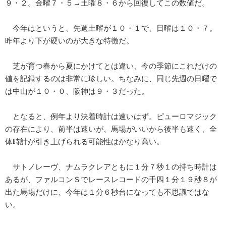
９・２。金曜７・５→土曜８・６から回復してこの数値だ。
今年はというと、先週土曜が１０・１で、日曜は１０・７。
昨年より下が硬いのが大きな特徴だ。
芝が育つ春から夏にかけてとは違い、今の季節にこれだけの
値を記録するのは非常に珍しい。ちなみに、同じ先週の日曜で
は中山が１０・０、阪神は９・３だった。
となると、例年より決着時計は速いはず。ピューロマジック
の存在により、前半は速いが、馬場がいいから後半も速く、全
体時計が引き上げられる可能性はかなり高い。
サトノレーヴ、ナムラクレアともに１分７秒１の持ち時計は
あるが、ファルコンＳでレースレコードの千四１分１９秒８が
出た馬場だけに、今年は１分６秒台になっても不思議ではな
い。