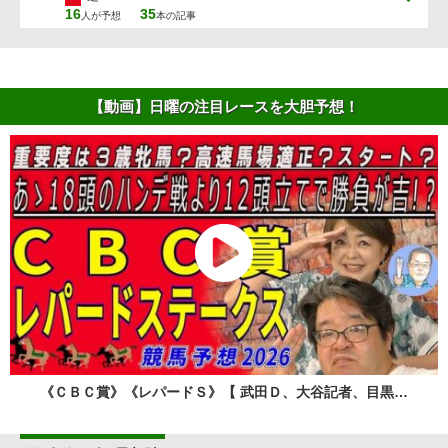
16
35
人が予想
本の記事
【動画】日曜の注目レースを大胆予想！
《ＣＢＣ賞》《レパードＳ》【 武田Ｄ、大谷記者、目黒…