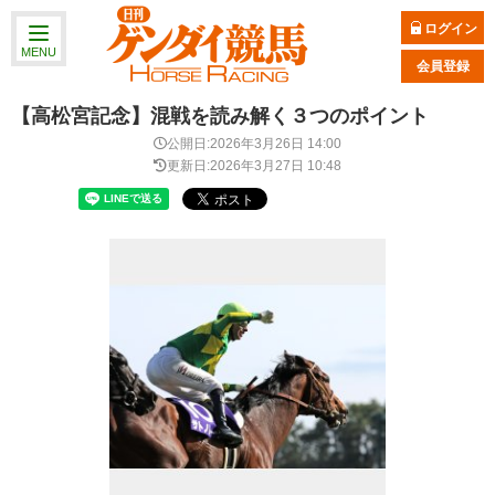
ログイン
MENU
会員登録
【高松宮記念】混戦を読み解く３つのポイント
公開日:2026年3月26日 14:00
更新日:2026年3月27日 10:48