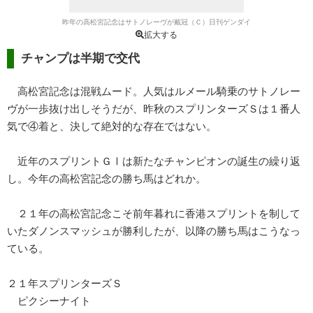
昨年の高松宮記念はサトノレーヴが戴冠（Ｃ）日刊ゲンダイ
拡大する
チャンプは半期で交代
高松宮記念は混戦ムード。人気はルメール騎乗のサトノレー
ヴが一歩抜け出しそうだが、昨秋のスプリンターズＳは１番人
気で④着と、決して絶対的な存在ではない。
近年のスプリントＧⅠは新たなチャンピオンの誕生の繰り返
し。今年の高松宮記念の勝ち馬はどれか。
２１年の高松宮記念こそ前年暮れに香港スプリントを制して
いたダノンスマッシュが勝利したが、以降の勝ち馬はこうなっ
ている。
２１年スプリンターズＳ
ピクシーナイト