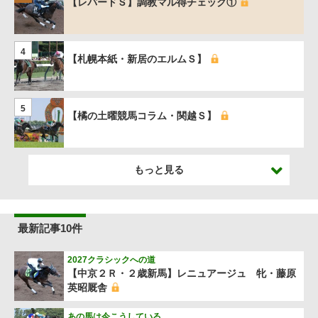
【レパードＳ】調教マル得チェック①
4
【札幌本紙・新居のエルムＳ】
5
【橘の土曜競馬コラム・関越Ｓ】
もっと見る
最新記事10件
2027クラシックへの道
【中京２Ｒ・２歳新馬】レニュアージュ 牝・藤原
英昭厩舎
あの馬は今こうしている