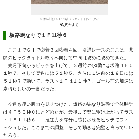
全体時計は４Ｆ53秒０（Ｃ）日刊ゲンダイ
拡大する
坂路馬なりで１Ｆ11秒６
ここまでＧⅠで②着３回③着４回。引退レースのここは、悲
願のビッグタイトル取りへ向けて中間は攻めに攻めてきた。
先月下旬からピッチを上げて、３週前の水曜には坂路４Ｆ５
１秒７、そして翌週には５１秒５。さらに１週前の１８日には
５１秒７で動いて、ラスト１Ｆは１１秒７。ゴール前の加速は
素晴らしいの一言だった。
今週も凄い脚力を見せつけた。坂路の馬なり調整で全体時計
は４Ｆ５３秒０にとどめたが、最後まで楽に駆け上がってラス
ト１Ｆ１１秒６！ 推進力を存分に感じさせるピッチでフィニ
ッシュした。ここまでの調整、そして動きは完璧と言っていい
だろう。