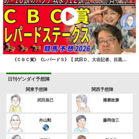
《ＣＢＣ賞》《レパードＳ》【 武田Ｄ、大谷記者、目黒…
日刊ゲンダイ予想陣
関東予想陣
関西予想陣
武田昌已
播磨政勝
外山勲
藤岡信三