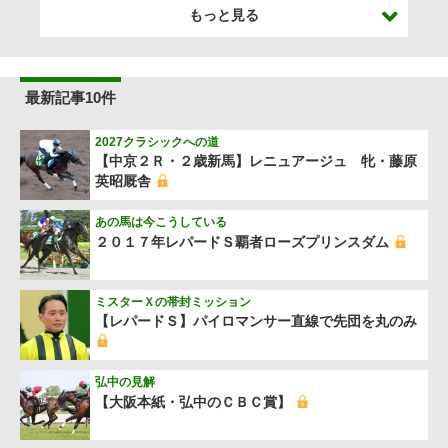
もっと見る
最新記事10件
2027クラシックへの道
【中京２Ｒ・２歳新馬】レニュアージュ 牝・藤原
英昭厩舎
あの馬は今こうしている
２０１７年レパードＳ覇者ローズプリンスダム
ミスターＸの帯封ミッション
【レパードＳ】パイロマンサー直線で先団を丸のみ
弘中の見解
【大阪本紙・弘中のＣＢＣ賞】