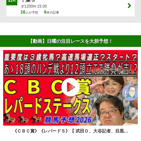
ダ1200m 15:30
16
6
人が予想
本の記事
【動画】日曜の注目レースを大胆予想！
《ＣＢＣ賞》《レパードＳ》【 武田Ｄ、大谷記者、目黒…