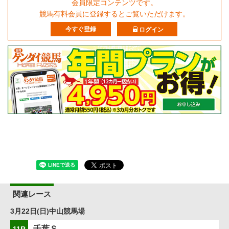
会員限定コンテンツです。
競馬有料会員に登録するとご覧いただけます。
今すぐ登録
ログイン
関連レース
3月22日(日)中山競馬場
千葉Ｓ
11R