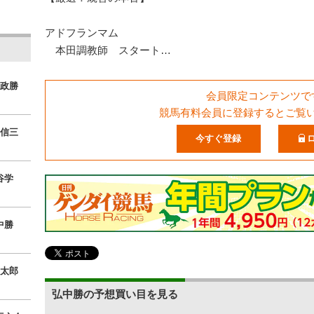
アドフランマム
本田調教師 スタート…
政勝
会員限定コンテンツで
競馬有料会員に登録するとご覧
信三
今すぐ登録
谷学
中勝
太郎
弘中勝の予想買い目を見る