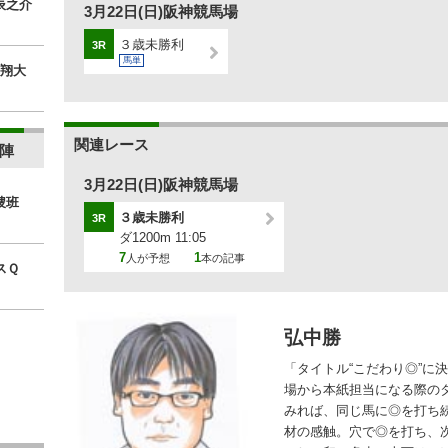
辰之介
3月22日(日)阪神競馬場
３歳未勝利
3R
馬単
翔大
関連レース
陣
3月22日(日)阪神競馬場
捜班
３歳未勝利
3R
ダ1200m 11:05
7
1
人が予想
本の記事
スＱ
弘中勝
「タイトル“こだわり◎”に
場から本紙担当になる際のタ
みれば、同じ馬に◎を打ち
材の感触。穴で◎を打ち、