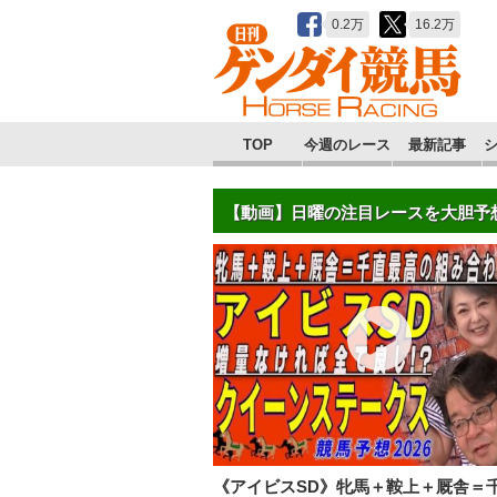
0.2万
16.2万
TOP
今週のレース
最新記事
【動画】日曜の注目レースを大胆予
《アイビスSD》牝馬＋鞍上＋厩舎＝