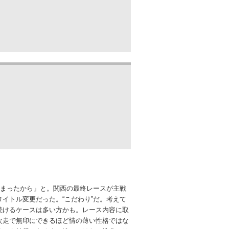
決まったから」と。関西の最終レースが主戦
イトル変更だった。“こだわり”だ。考えて
続けるケースは多い方かも。レース内容に取
次走で無印にできるほど情の薄い性格ではな