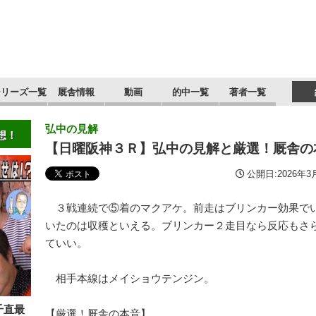
シリーズ一覧
厩舎情報
動画
的中一覧
著者一覧
弘中の見解
想！
【日曜阪神３Ｒ】弘中の見解と厳選！厩舎の
公開日:2026年3月
３戦連続で⑤着のマクアケ。前走はブリンカー効果で
いたのは収穫といえる。ブリンカー２走目なら反応もさ
ていい。
相手本線はメイショウテンジン。
千直最
【厳選！厩舎の本音】