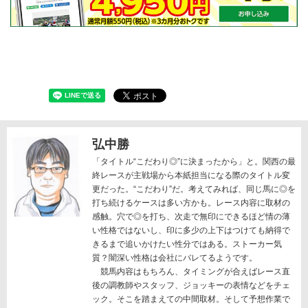
弘中勝
「タイトル“こだわり◎”に決まったから」と。関西の最
終レースが主戦場から本紙担当になる際のタイトル変
更だった。“こだわり”だ。考えてみれば、同じ馬に◎を
打ち続けるケースは多い方かも。レース内容に取材の
感触。穴で◎を打ち、次走で無印にできるほど情の薄
い性格ではないし、印に多少の上下はつけても納得で
きるまで追いかけたい性分ではある。ストーカー気
質？闇深い性格は会社にバレてるようです。
競馬内容はもちろん、タイミングが合えばレース直
後の調教師やスタッフ、ジョッキーの表情などをチェ
ック。そこを踏まえての中間取材。そして予想作業で