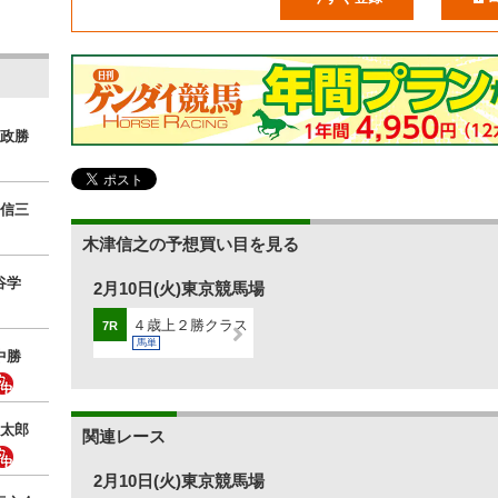
政勝
信三
木津信之の予想買い目を見る
谷学
2月10日(火)東京競馬場
４歳上２勝クラス
7R
馬単
中勝
太郎
関連レース
2月10日(火)東京競馬場