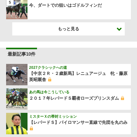
5
今、ダートでの狙いはゴドルフィンだ
もっと見る
最新記事10件
2027クラシックへの道
【中京２Ｒ・２歳新馬】レニュアージュ 牝・藤原
英昭厩舎
あの馬は今こうしている
２０１７年レパードＳ覇者ローズプリンスダム
ミスターＸの帯封ミッション
【レパードＳ】パイロマンサー直線で先団を丸のみ