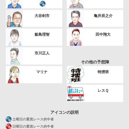
大谷剣市
亀井辰之介
飯島理智
田中翔大
市川正人
その他の予想陣
マリナ
特捜班
レスＱ
アイコンの説明
土曜日の重賞レース的中者
日曜日の重賞レース的中者