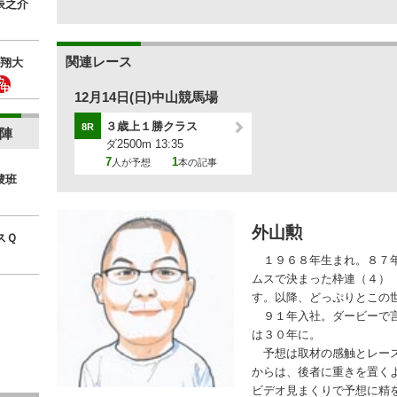
辰之介
関連レース
翔大
12月14日(日)中山競馬場
３歳上１勝クラス
8R
陣
ダ2500m 13:35
7
1
人が予想
本の記事
捜班
外山勲
スＱ
１９６８年生まれ。８７年
ムスで決まった枠連（４）
す。以降、どっぷりとこの
９１年入社。ダービーで言
は３０年に。
予想は取材の感触とレース
からは、後者に重きを置く
ビデオ見まくりで予想に精