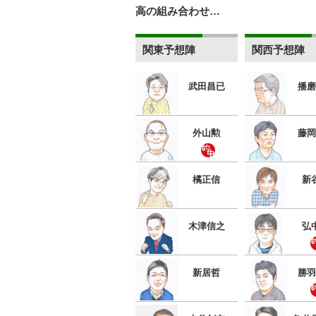
高の組み合わせ…
関東予想陣
関西予想陣
武田昌已
播磨
外山勲
藤岡
橘正信
新
木津信之
弘
新居哲
勝羽