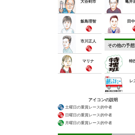
大谷剣市
亀井
飯島理智
田中
市川正人
その他の予想
マリナ
特
レ
アイコンの説明
土曜日の重賞レース的中者
日曜日の重賞レース的中者
月曜日の重賞レース的中者