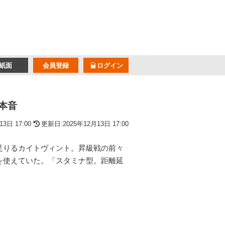
紙面
会員登録
ログイン
本音
3日 17:00
更新日:2025年12月13日 17:00
足りるカイトヴィント。昇級戦の前々
を使えていた。「スタミナ型。距離延
。