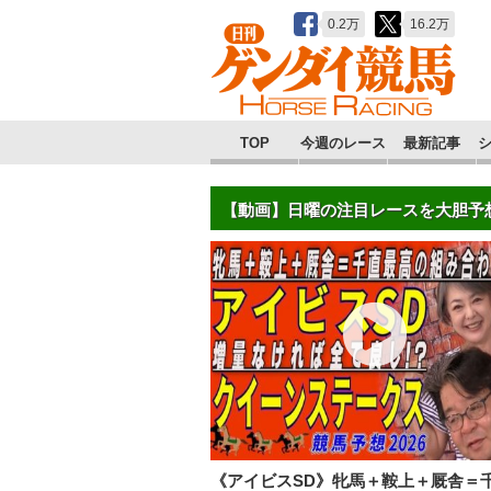
0.2万
16.2万
TOP
今週のレース
最新記事
【動画】日曜の注目レースを大胆予
《アイビスSD》牝馬＋鞍上＋厩舎＝