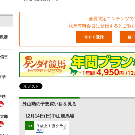
会員限定コンテンツで
競馬有料会員に登録するとご覧
政勝
今すぐ登録
信三
谷学
中勝
外山勲の予想買い目を見る
12月14日(日)中山競馬場
太郎
３歳上１勝クラス
8R
馬単