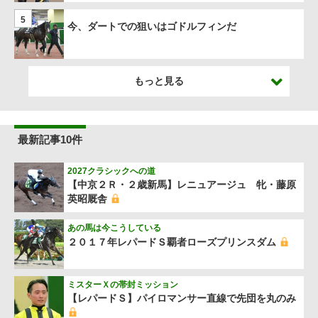
5
今、ダートでの狙いはゴドルフィンだ
もっと見る
最新記事10件
2027クラシックへの道
【中京２Ｒ・２歳新馬】レニュアージュ 牝・藤原
英昭厩舎
あの馬は今こうしている
２０１７年レパードＳ覇者ローズプリンスダム
ミスターＸの帯封ミッション
【レパードＳ】パイロマンサー直線で先団を丸のみ