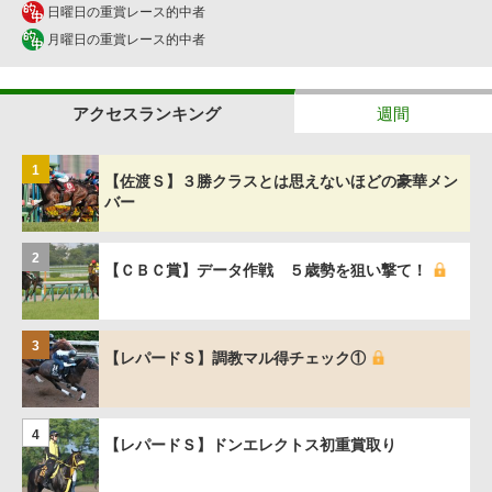
日曜日の重賞レース的中者
月曜日の重賞レース的中者
アクセスランキング
週間
1
【佐渡Ｓ】３勝クラスとは思えないほどの豪華メン
バー
2
【ＣＢＣ賞】データ作戦 ５歳勢を狙い撃て！
3
【レパードＳ】調教マル得チェック①
4
【レパードＳ】ドンエレクトス初重賞取り