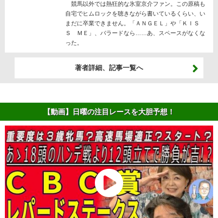
競馬以外では熱狂的な氷室京介ファン。この原稿も
自宅でヒムロックを聴きながら書いているくらい、い
まだに卒業できません。「ＡＮＧＥＬ」や「ＫＩＳ
Ｓ ＭＥ」、バラードなら……あ、スペースがなくな
った。
著者詳細、記事一覧へ
【動画】日曜の注目レースを大胆予想！