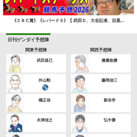
《ＣＢＣ賞》《レパードＳ》【 武田Ｄ、大谷記者、目黒…
日刊ゲンダイ予想陣
関東予想陣
関西予想陣
武田昌已
播磨政勝
外山勲
藤岡信三
橘正信
新谷学
木津信之
弘中勝