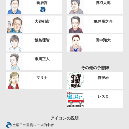
新居哲
勝羽太郎
大谷剣市
亀井辰之介
飯島理智
田中翔大
市川正人
その他の予想陣
マリナ
特捜班
レスＱ
アイコンの説明
土曜日の重賞レース的中者