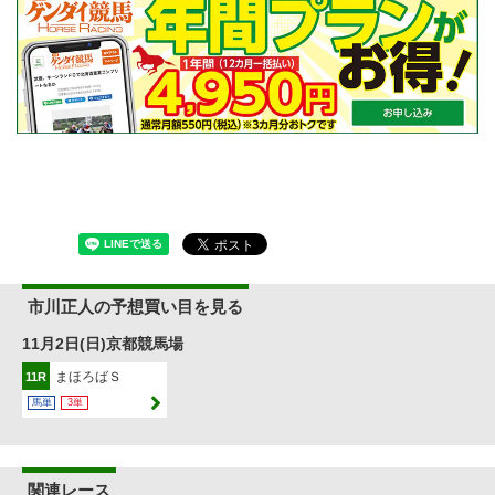
市川正人の予想買い目を見る
11月2日(日)京都競馬場
まほろばＳ
11R
馬単
3単
関連レース