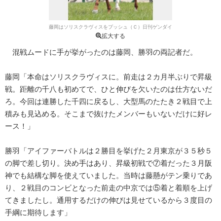
藤岡はソリスクラヴィスをプッシュ（Ｃ）日刊ゲンダイ
拡大する
混戦ムードに手が挙がったのは藤岡、勝羽の両記者だ。
藤岡「本命はソリスクラヴィスに。前走は２カ月半ぶりで昇級
戦。距離の千八も初めてで、ひと伸びを欠いたのは仕方ないだ
ろ。今回は連勝した千四に戻るし、大型馬のたたき２戦目で上
積みも見込める。そこまで抜けたメンバーもいないだけに好レ
ース！」
勝羽「アイファーバトルは２勝目を挙げた２月東京が３５秒５
の脚で差し切り。決め手はあり、昇級初戦で⑦着だった３月阪
神でも結構な脚を使えていました。当時は藤懸がテン乗りであ
り、２戦目のコンビとなった前走の中京では⑤着と着順を上げ
てきましたし。通用するだけの伸びは見せているから３度目の
手綱に期待します」