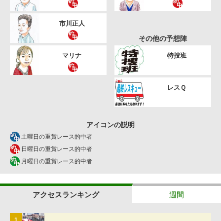
市川正人
その他の予想陣
マリナ
特捜班
レスＱ
アイコンの説明
土曜日の重賞レース的中者
日曜日の重賞レース的中者
月曜日の重賞レース的中者
アクセスランキング
週間
1