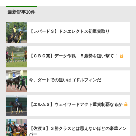
最新記事10件
【レパードＳ】ドンエレクトス初重賞取り
【ＣＢＣ賞】データ作戦 ５歳勢を狙い撃て！
今、ダートでの狙いはゴドルフィンだ
【エルムＳ】ウェイワードアクト重賞制覇なるか
【佐渡Ｓ】３勝クラスとは思えないほどの豪華メン
バー