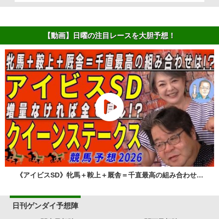
【動画】日曜の注目レースを大胆予想！
《アイビスSD》牝馬＋鞍上＋厩舎＝千直最高の組み合わせ…
日刊ゲンダイ予想陣