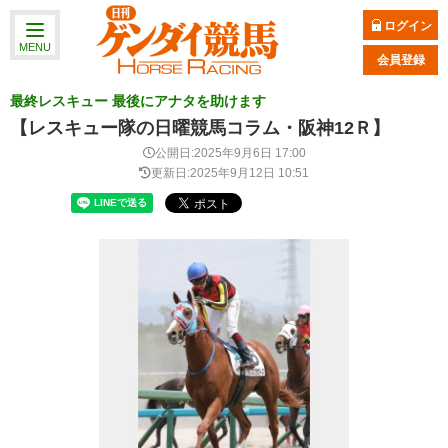
ログイン
MENU
会員登録
最終レスキュー 最後にアナタを助けます
【レスキュー隊の日曜競馬コラム・阪神12Ｒ】
公開日:2025年9月6日 17:00
更新日:2025年9月12日 10:51