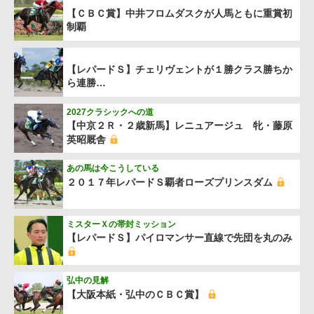
【ＣＢＣ賞】中井フロムダスクが人馬ともに重賞初
制覇
【レパードＳ】チェリヴェントが１勝クラス勝ちか
ら連勝…
2027クラシックへの道
【中京２Ｒ・２歳新馬】レニュアージュ 牝・藤原
英昭厩舎
あの馬は今こうしている
２０１７年レパードＳ覇者ローズプリンスダム
ミスターＸの帯封ミッション
【レパードＳ】パイロマンサー直線で先団を丸のみ
弘中の見解
【大阪本紙・弘中のＣＢＣ賞】