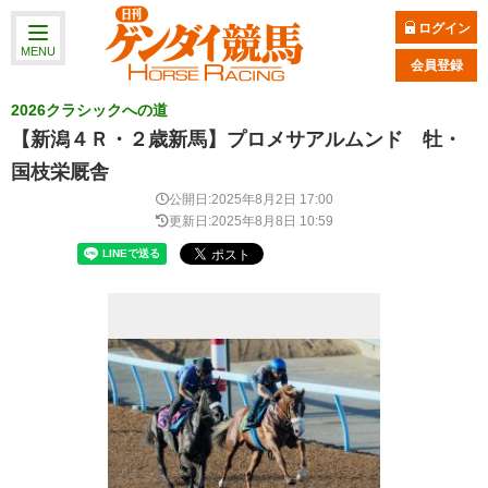
ログイン
MENU
会員登録
2026クラシックへの道
【新潟４Ｒ・２歳新馬】プロメサアルムンド 牡・
国枝栄厩舎
公開日:2025年8月2日 17:00
更新日:2025年8月8日 10:59