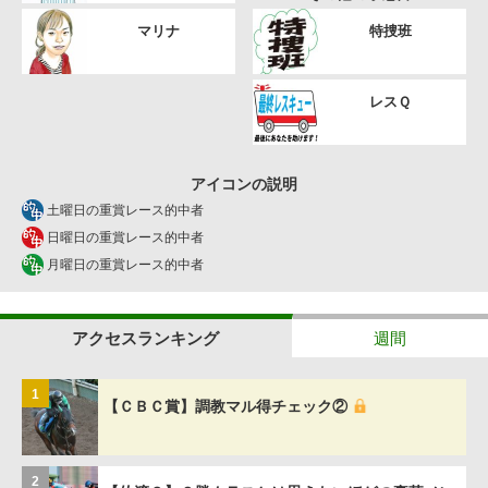
マリナ
特捜班
レスＱ
アイコンの説明
土曜日の重賞レース的中者
日曜日の重賞レース的中者
月曜日の重賞レース的中者
アクセスランキング
週間
1
【ＣＢＣ賞】調教マル得チェック②
2