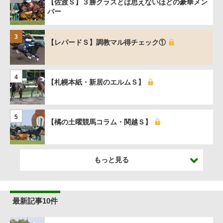
【佐渡Ｓ】３勝クラスとは思えないほどの豪華メン
バー
3
【レパードＳ】調教マル得チェック①
4
【札幌本紙・新居のエルムＳ】
5
【橘の土曜競馬コラム・関越Ｓ】
もっと見る
最新記事10件