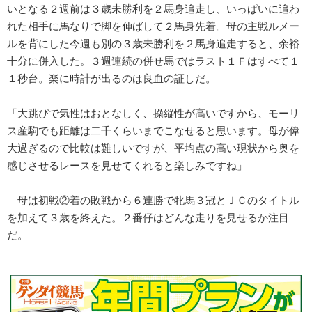
いとなる２週前は３歳未勝利を２馬身追走し、いっぱいに追わ
れた相手に馬なりで脚を伸ばして２馬身先着。母の主戦ルメー
ルを背にした今週も別の３歳未勝利を２馬身追走すると、余裕
十分に併入した。３週連続の併せ馬ではラスト１Ｆはすべて１
１秒台。楽に時計が出るのは良血の証しだ。
「大跳びで気性はおとなしく、操縦性が高いですから、モーリ
ス産駒でも距離は二千くらいまでこなせると思います。母が偉
大過ぎるので比較は難しいですが、平均点の高い現状から奥を
感じさせるレースを見せてくれると楽しみですね」
母は初戦②着の敗戦から６連勝で牝馬３冠とＪＣのタイトル
を加えて３歳を終えた。２番仔はどんな走りを見せるか注目
だ。