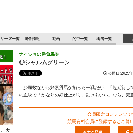
シリーズ一覧
厩舎情報
動画
的中一覧
著者一覧
ナイショの勝負馬券
想！
◎シャルムグリーン
公開日:2025年
少頭数ながら好素質馬が揃った一戦だが、「超期待し
の血統で「かなりの好仕上がり。動きもいい」なら、素
会員限定コンテンツで
競馬有料会員に登録するとご覧
Ｄ、大
今すぐ登録