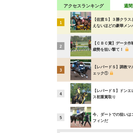
アクセスランキング
週間
【佐渡Ｓ】３勝クラス
1
えないほどの豪華メン
【ＣＢＣ賞】データ作
2
歳勢を狙い撃て！
【レパードＳ】調教マ
3
ェック①
【レパードＳ】ドンエ
4
ス初重賞取り
今、ダートでの狙いは
5
フィンだ