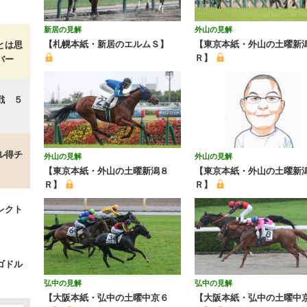
新居の見解
外山の見解
【札幌本紙・新居のエルムＳ】
【東京本紙・外山の土曜新
とは思
Ｒ】
バー
戦 ５
ル得チ
外山の見解
外山の見解
【東京本紙・外山の土曜新潟８
【東京本紙・外山の土曜新潟
Ｒ】
Ｒ】
レクト
ゴドル
弘中の見解
弘中の見解
【大阪本紙・弘中の土曜中京６
【大阪本紙・弘中の土曜中