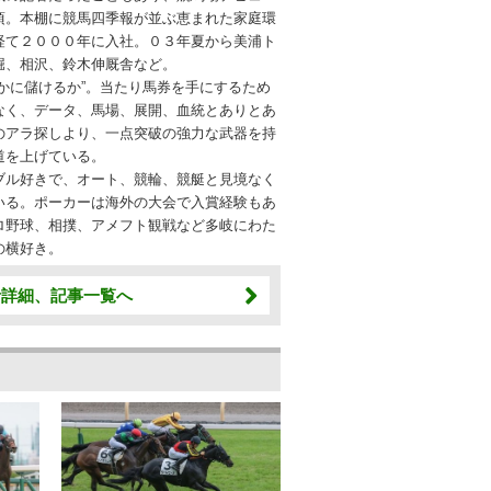
頃。本棚に競馬四季報が並ぶ恵まれた家庭環
経て２０００年に入社。０３年夏から美浦ト
堀、相沢、鈴木伸厩舎など。
かに儲けるか”。当たり馬券を手にするため
なく、データ、馬場、展開、血統とありとあ
のアラ探しより、一点突破の強力な武器を持
道を上げている。
ル好きで、オート、競輪、競艇と見境なく
いる。ポーカーは海外の大会で入賞経験もあ
ロ野球、相撲、アメフト観戦など多岐にわた
の横好き。
者詳細、記事一覧へ