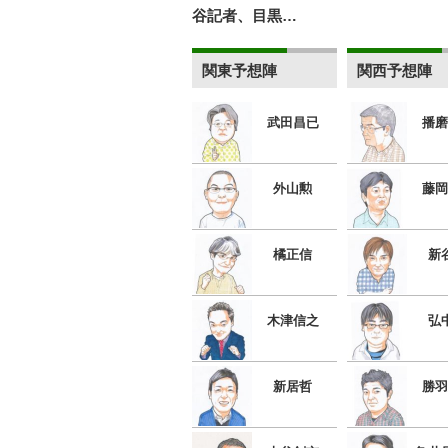
谷記者、目黒…
関東予想陣
関西予想陣
武田昌已
播磨
外山勲
藤岡
橘正信
新
木津信之
弘
新居哲
勝羽