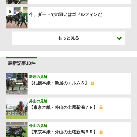
5
今、ダートでの狙いはゴドルフィンだ
もっと見る
最新記事10件
新居の見解
【札幌本紙・新居のエルムＳ】
外山の見解
【東京本紙・外山の土曜新潟７Ｒ】
外山の見解
【東京本紙・外山の土曜新潟６Ｒ】