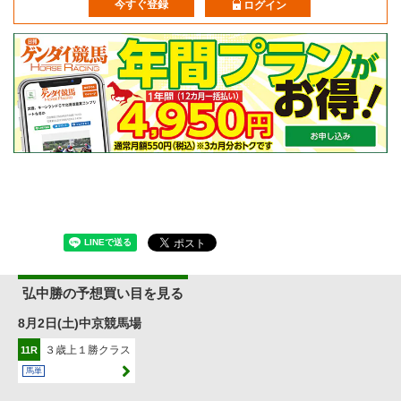
今すぐ登録
ログイン
弘中勝の予想買い目を見る
8月2日(土)中京競馬場
３歳上１勝クラス
11R
馬単