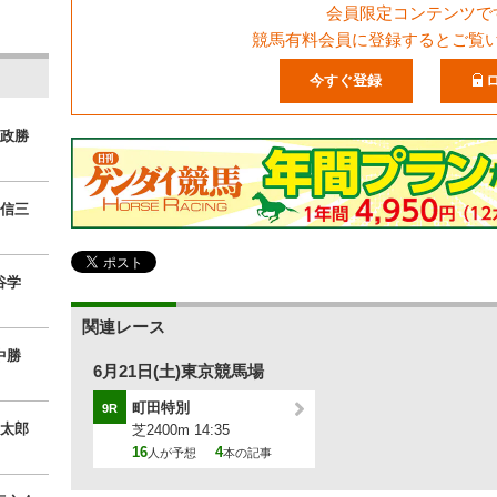
会員限定コンテンツで
競馬有料会員に登録するとご覧
今すぐ登録
政勝
信三
谷学
関連レース
中勝
6月21日(土)東京競馬場
町田特別
9R
太郎
芝2400m 14:35
16
4
人が予想
本の記事