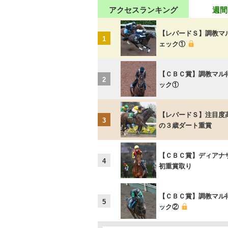
アクセスランキング
週間
【レパードＳ】調教マ
1
ェック①
【ＣＢＣ賞】調教マル
2
ック①
【レパードＳ】注目度
3
の３歳ダート重賞
【ＣＢＣ賞】ディアナ
4
初重賞取り
【ＣＢＣ賞】調教マル
5
ック②