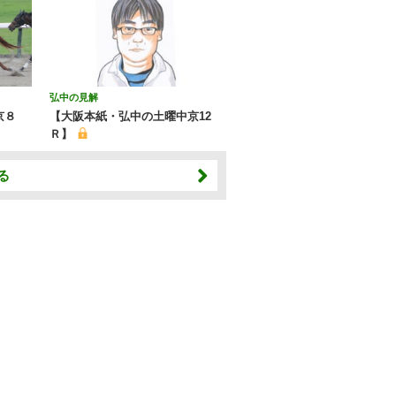
弘中の見解
京８
【大阪本紙・弘中の土曜中京12
Ｒ】
る