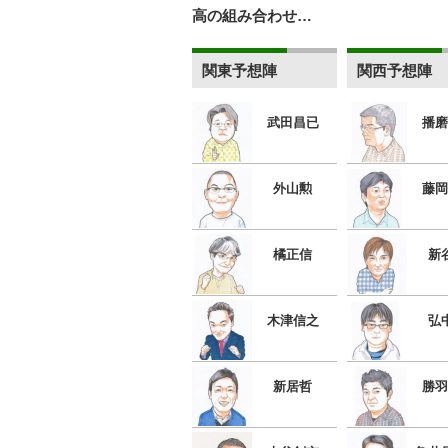
高の組み合わせ…
関東予想陣
関西予想陣
武田昌已
播磨
外山勲
藤岡
橘正信
新
木津信之
弘
新居哲
勝羽