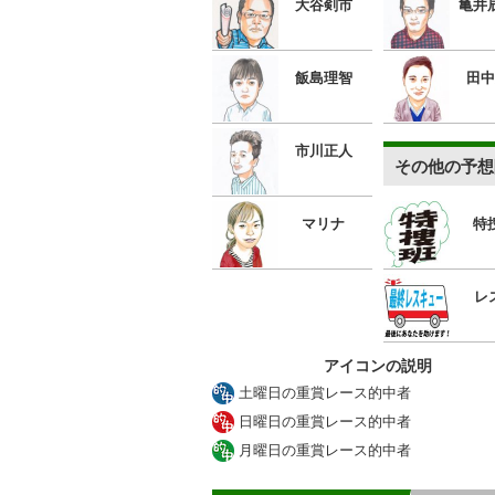
大谷剣市
亀井
飯島理智
田中
市川正人
その他の予想
マリナ
特
レ
アイコンの説明
土曜日の重賞レース的中者
日曜日の重賞レース的中者
月曜日の重賞レース的中者