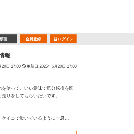
紙面
会員登録
ログイン
情報
20日 17:00
更新日:2025年6月20日 17:00
地を使って、いい意味で気分転換を図
な走りをしてもらいたいです。
。ケイコで動いているように一息…