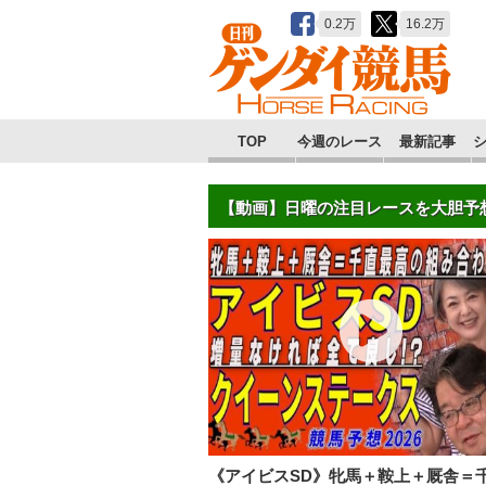
0.2万
16.2万
TOP
今週のレース
最新記事
【動画】日曜の注目レースを大胆予
《アイビスSD》牝馬＋鞍上＋厩舎＝