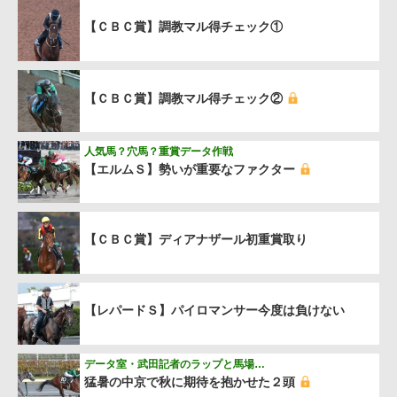
【ＣＢＣ賞】調教マル得チェック①
【ＣＢＣ賞】調教マル得チェック②
人気馬？穴馬？重賞データ作戦
【エルムＳ】勢いが重要なファクター
【ＣＢＣ賞】ディアナザール初重賞取り
【レパードＳ】パイロマンサー今度は負けない
データ室・武田記者のラップと馬場…
猛暑の中京で秋に期待を抱かせた２頭