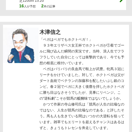
芝1200m 15:20
16
2
人が予想
本の記事
木津信之
「ベガはベガでもホクトベガ！」
９３年エリザベス女王杯でホクトベガが①着でゴー
ルに飛び込んだ瞬間の実況です。当時、浪人生でフラ
フラしていた自分にとっては衝撃的であり、今でも予
想の根底に根付いています。
ベガはバリバリの良血馬で鞍上が武豊。牝馬３冠に
リーチをかけていました。対して、ホクトベガは父が
ダート血統でベテランの加藤和を配したいぶし銀のコ
ンビ。春２冠でベガに大きく後塵を拝したホクトベガ
に勝ち目はなさそうでしたが、見事にリベンジ。こ
の“逆転劇”こそが競馬の醍醐味ではないでしょうか。
かつて作家の寺山修司氏は「競馬が人生の比喩なの
ではない、人生が競馬の比喩なのである」と評したそ
う。馬も人も生きている間はいつかの大逆転を狙って
います。雑草でもエリートを超えるチャンスはあるは
ずと、きょうもトレセンを奔走しています。