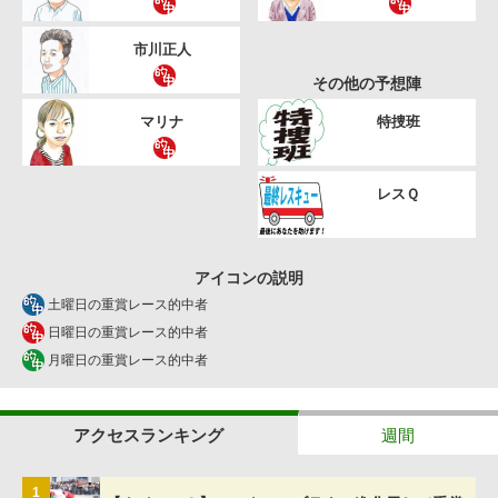
市川正人
その他の予想陣
マリナ
特捜班
レスＱ
アイコンの説明
土曜日の重賞レース的中者
日曜日の重賞レース的中者
月曜日の重賞レース的中者
アクセスランキング
週間
1