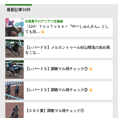
最新記事10件
目黒貴子のアツアツ交遊録
〈124〉ＹｏｕＴｕｂｅｒ〝やーしゅんさん〟とし
ても活…
【レパードＳ】メルカントゥール杉山晴流の攻め馬
をこな…
【レパードＳ】調教マル得チェック①
【レパードＳ】調教マル得チェック②
【ＣＢＣ賞】調教マル得チェック①