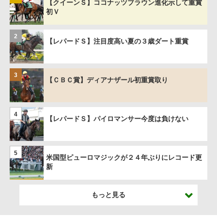
【クイーンＳ】ココナッツブラウン進化示して重賞
初Ｖ
2
【レパードＳ】注目度高い夏の３歳ダート重賞
3
【ＣＢＣ賞】ディアナザール初重賞取り
4
【レパードＳ】パイロマンサー今度は負けない
5
米国型ピューロマジックが２４年ぶりにレコード更
新
もっと見る