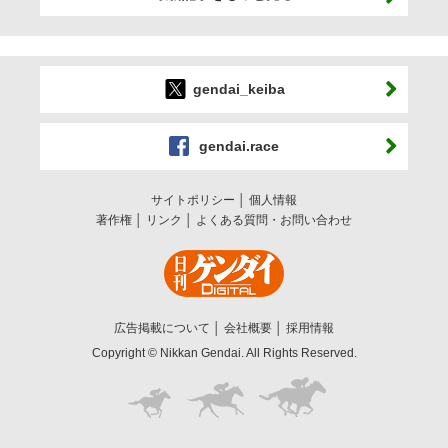
gendai_keiba
gendai.race
サイトポリシー
個人情報
著作権
リンク
よくある質問・お問い合わせ
広告掲載について
会社概要
採用情報
Copyright © Nikkan Gendai. All Rights Reserved.