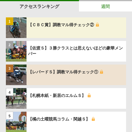
アクセスランキング
週間
1
【ＣＢＣ賞】調教マル得チェック②
2
【佐渡Ｓ】３勝クラスとは思えないほどの豪華メン
バー
3
【レパードＳ】調教マル得チェック①
4
【札幌本紙・新居のエルムＳ】
5
【橘の土曜競馬コラム・関越Ｓ】