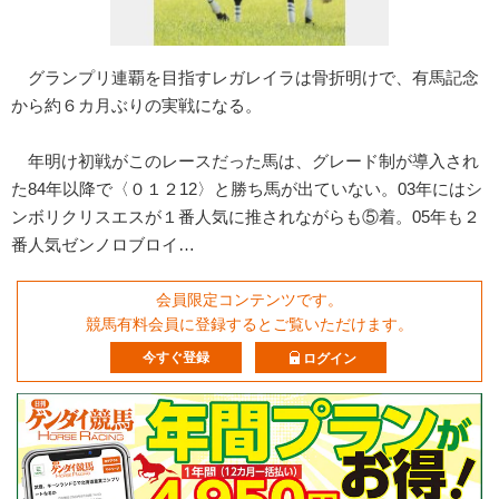
グランプリ連覇を目指すレガレイラは骨折明けで、有馬記念
から約６カ月ぶりの実戦になる。
年明け初戦がこのレースだった馬は、グレード制が導入され
た84年以降で〈０１２12〉と勝ち馬が出ていない。03年にはシ
ンボリクリスエスが１番人気に推されながらも⑤着。05年も２
番人気ゼンノロブロイ…
会員限定コンテンツです。
競馬有料会員に登録するとご覧いただけます。
今すぐ登録
ログイン