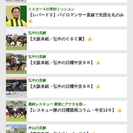
ミスターＸの帯封ミッション
【レパードＳ】パイロマンサー直線で先団を丸のみ
弘中の見解
【大阪本紙・弘中のＣＢＣ賞】
弘中の見解
【大阪本紙・弘中の日曜中京６Ｒ】
弘中の見解
【大阪本紙・弘中の日曜中京８Ｒ】
最終レスキュー 最後にアナタを助…
【レスキュー隊の日曜競馬コラム・中京12Ｒ】
外山の見解