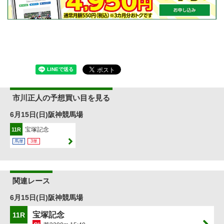
市川正人の予想買い目を見る
6月15日(日)阪神競馬場
宝塚記念
11R
馬単
3単
関連レース
6月15日(日)阪神競馬場
宝塚記念
11R