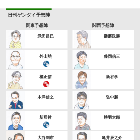
日刊ゲンダイ予想陣
関東予想陣
関西予想陣
武田昌已
播磨政勝
外山勲
藤岡信三
橘正信
新谷学
木津信之
弘中勝
新居哲
勝羽太郎
大谷剣市
亀井辰之介