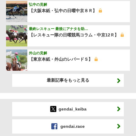
弘中の見解
【大阪本紙・弘中の日曜中京８Ｒ】
最終レスキュー 最後にアナタを助…
【レスキュー隊の日曜競馬コラム・中京12Ｒ】
外山の見解
【東京本紙・外山のレパードＳ】
最新記事をもっと見る
gendai_keiba
gendai.race