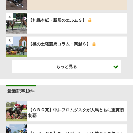
4
【札幌本紙・新居のエルムＳ】
5
【橘の土曜競馬コラム・関越Ｓ】
もっと見る
最新記事10件
【ＣＢＣ賞】中井フロムダスクが人馬ともに重賞初
制覇