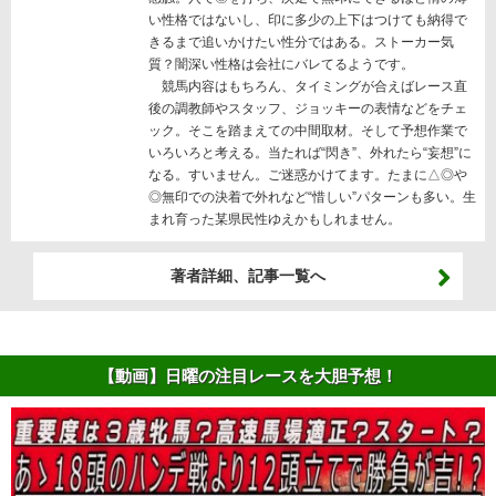
い性格ではないし、印に多少の上下はつけても納得で
きるまで追いかけたい性分ではある。ストーカー気
質？闇深い性格は会社にバレてるようです。
競馬内容はもちろん、タイミングが合えばレース直
後の調教師やスタッフ、ジョッキーの表情などをチェ
ック。そこを踏まえての中間取材。そして予想作業で
いろいろと考える。当たれば“閃き”、外れたら“妄想”に
なる。すいません。ご迷惑かけてます。たまに△◎や
◎無印での決着で外れなど“惜しい”パターンも多い。生
まれ育った某県民性ゆえかもしれません。
著者詳細、記事一覧へ
【動画】日曜の注目レースを大胆予想！