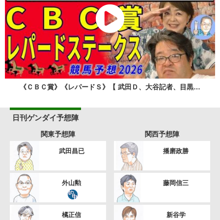
《ＣＢＣ賞》《レパードＳ》【 武田Ｄ、大谷記者、目黒…
日刊ゲンダイ予想陣
関東予想陣
関西予想陣
武田昌已
播磨政勝
外山勲
藤岡信三
橘正信
新谷学