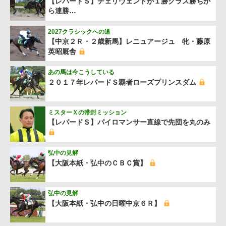
【レパードＳ】チェリヴェントが１勝クラス勝ちか
ら連勝…
2027クラシックへの道
【中京２Ｒ・２歳新馬】レニュアージュ 牝・藤原
英昭厩舎
あの馬は今こうしている
２０１７年レパードＳ覇者ローズプリンスダム
ミスターＸの帯封ミッション
【レパードＳ】パイロマンサー直線で先団を丸のみ
弘中の見解
【大阪本紙・弘中のＣＢＣ賞】
弘中の見解
【大阪本紙・弘中の日曜中京６Ｒ】