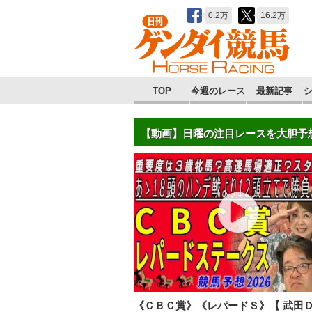
0.2万
16.2万
TOP
今週のレース
最新記事
【動画】日曜の注目レースを大胆予
《ＣＢＣ賞》《レパードＳ》【 武田