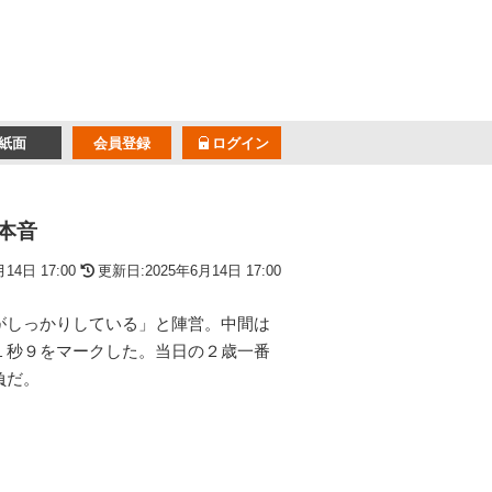
紙面
会員登録
ログイン
本音
14日 17:00
更新日:2025年6月14日 17:00
がしっかりしている」と陣営。中間は
１秒９をマークした。当日の２歳一番
負だ。