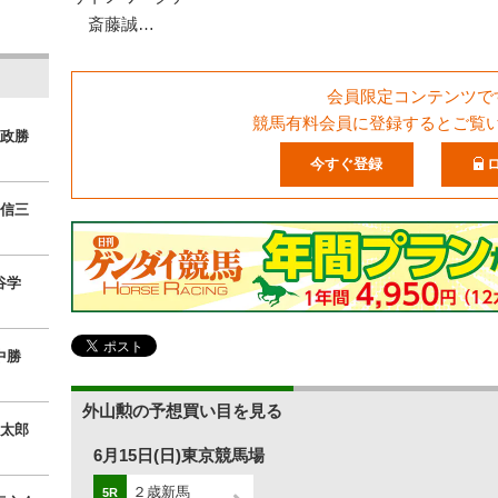
斎藤誠…
会員限定コンテンツで
競馬有料会員に登録するとご覧
政勝
今すぐ登録
信三
谷学
中勝
外山勲の予想買い目を見る
太郎
6月15日(日)東京競馬場
２歳新馬
5R