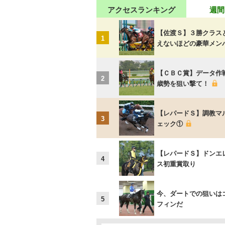
アクセスランキング
週間
【佐渡Ｓ】３勝クラス
1
えないほどの豪華メン
【ＣＢＣ賞】データ作
2
歳勢を狙い撃て！
【レパードＳ】調教マ
3
ェック①
【レパードＳ】ドンエ
4
ス初重賞取り
今、ダートでの狙いは
5
フィンだ