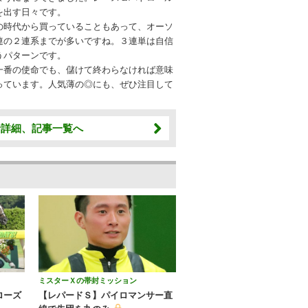
を出す日々です。
時代から買っていることもあって、オーソ
連の２連系までが多いですね。３連単は自信
うパターンです。
番の使命でも、儲けて終わらなければ意味
っています。人気薄の◎にも、ぜひ注目して
者詳細、記事一覧へ
ミスターＸの帯封ミッション
ローズ
【レパードＳ】パイロマンサー直