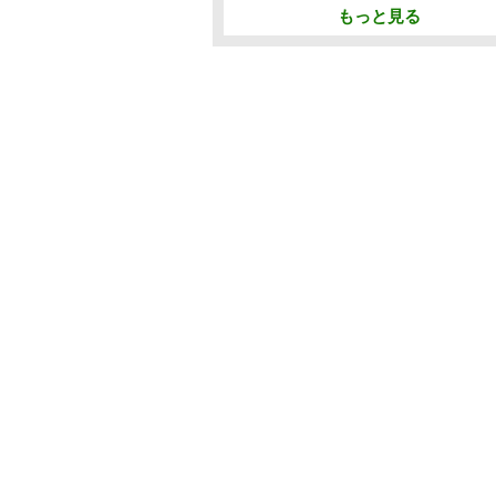
もっと見る