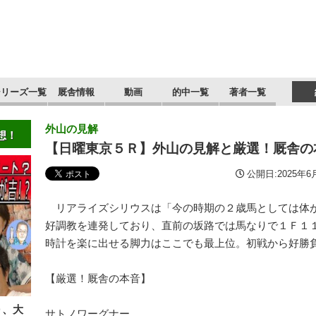
シリーズ一覧
厩舎情報
動画
的中一覧
著者一覧
外山の見解
想！
【日曜東京５Ｒ】外山の見解と厳選！厩舎の
公開日:2025年6月
リアライズシリウスは「今の時期の２歳馬としては体
好調教を連発しており、直前の坂路では馬なりで１Ｆ１
時計を楽に出せる脚力はここでも最上位。初戦から好勝
【厳選！厩舎の本音】
Ｄ、大
サトノワーグナー