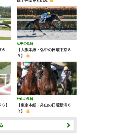
線で先団を丸のみ
弘中の見解
京６
【大阪本紙・弘中の日曜中京８
Ｒ】
外山の見解
ドＳ】
【東京本紙・外山の日曜新潟６
Ｒ】
る