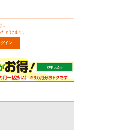
す。
いただけます。
ログイン