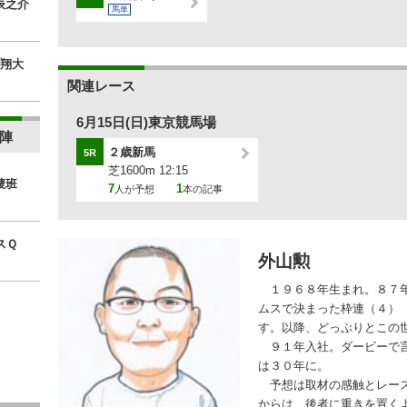
辰之介
馬単
翔大
関連レース
6月15日(日)東京競馬場
陣
２歳新馬
5R
芝1600m 12:15
捜班
7
1
人が予想
本の記事
スＱ
外山勲
１９６８年生まれ。８７年
ムスで決まった枠連（４）
す。以降、どっぷりとこの
９１年入社。ダービーで言
は３０年に。
予想は取材の感触とレース
からは、後者に重きを置く