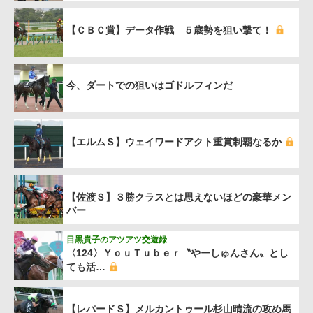
【ＣＢＣ賞】データ作戦 ５歳勢を狙い撃て！
今、ダートでの狙いはゴドルフィンだ
【エルムＳ】ウェイワードアクト重賞制覇なるか
【佐渡Ｓ】３勝クラスとは思えないほどの豪華メン
バー
目黒貴子のアツアツ交遊録
〈124〉ＹｏｕＴｕｂｅｒ〝やーしゅんさん〟とし
ても活…
【レパードＳ】メルカントゥール杉山晴流の攻め馬