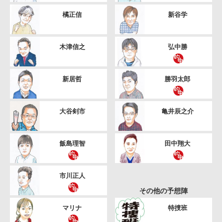
橘正信
新谷学
木津信之
弘中勝
新居哲
勝羽太郎
大谷剣市
亀井辰之介
飯島理智
田中翔大
市川正人
その他の予想陣
マリナ
特捜班