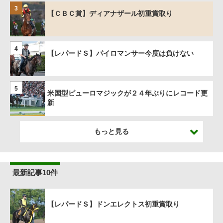
3
【ＣＢＣ賞】ディアナザール初重賞取り
4
【レパードＳ】パイロマンサー今度は負けない
5
米国型ピューロマジックが２４年ぶりにレコード更
新
もっと見る
最新記事10件
【レパードＳ】ドンエレクトス初重賞取り