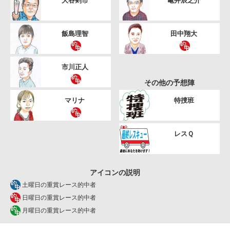
大谷剣市
亀井辰之介
飯島理智
田中翔大
市川正人
その他の予想陣
マリナ
特捜班
レスＱ
アイコンの説明
土曜日の重賞レース的中者
日曜日の重賞レース的中者
月曜日の重賞レース的中者