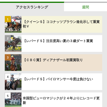
アクセスランキング
週間
1
【クイーンＳ】ココナッツブラウン進化示して重賞
初Ｖ
2
【レパードＳ】注目度高い夏の３歳ダート重賞
3
【ＣＢＣ賞】ディアナザール初重賞取り
4
【レパードＳ】パイロマンサー今度は負けない
5
米国型ピューロマジックが２４年ぶりにレコード更
新