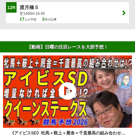
渡月橋Ｓ
12R
芝1400m 16:40
17
2
人が予想
本の記事
【動画】日曜の注目レースを大胆予想！
《アイビスSD》牝馬＋鞍上＋厩舎＝千直最高の組み合わせ…