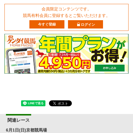
会員限定コンテンツです。
競馬有料会員に登録するとご覧いただけます。
今すぐ登録
ログイン
関連レース
6月1日(日)京都競馬場