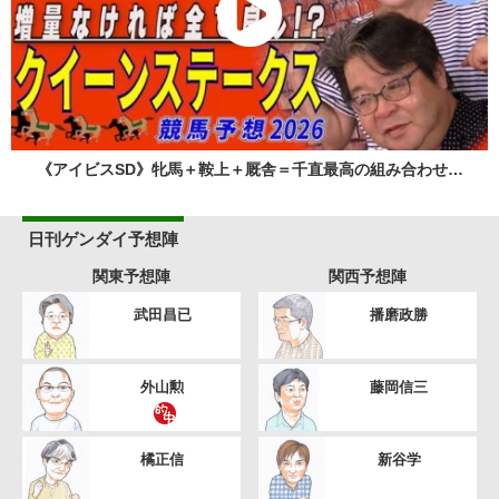
《アイビスSD》牝馬＋鞍上＋厩舎＝千直最高の組み合わせ…
日刊ゲンダイ予想陣
関東予想陣
関西予想陣
武田昌已
播磨政勝
外山勲
藤岡信三
橘正信
新谷学