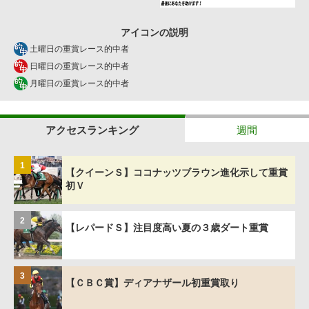
アイコンの説明
土曜日の重賞レース的中者
日曜日の重賞レース的中者
月曜日の重賞レース的中者
アクセスランキング
週間
1
【クイーンＳ】ココナッツブラウン進化示して重賞
初Ｖ
2
【レパードＳ】注目度高い夏の３歳ダート重賞
3
【ＣＢＣ賞】ディアナザール初重賞取り