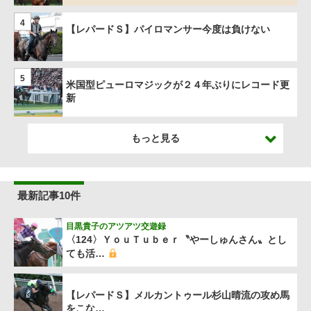
4
【レパードＳ】パイロマンサー今度は負けない
5
米国型ピューロマジックが２４年ぶりにレコード更
新
もっと見る
最新記事10件
目黒貴子のアツアツ交遊録
〈124〉ＹｏｕＴｕｂｅｒ〝やーしゅんさん〟とし
ても活…
【レパードＳ】メルカントゥール杉山晴流の攻め馬
をこな…