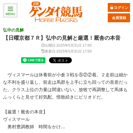
ログイン
MENU
会員登録
弘中の見解
【日曜京都７Ｒ】弘中の見解と厳選！厩舎の本音
公開日:2025年5月31日 17:00
更新日:2025年5月31日 17:00
ヴィスマールは休養前が小倉３戦を⑤②②着。２走前は細か
な不利を盛り返し、前走は馬群を上手に立ち回っての首差だっ
た。クラス上位の力量は間違いない。放牧で再調整して馬体も
ふっくらと見せて好気配。惜敗続きにピリオドだ。
【厳選！厩舎の本音】
ヴィスマール
奥村豊調教師 時間をかけ…