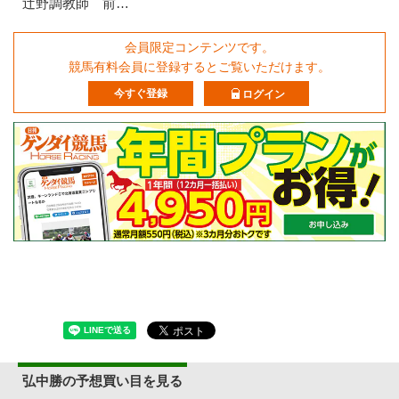
辻野調教師 前…
会員限定コンテンツです。
競馬有料会員に登録するとご覧いただけます。
今すぐ登録
ログイン
弘中勝の予想買い目を見る