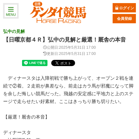
ログイン
MENU
会員登録
弘中の見解
【日曜京都４Ｒ】弘中の見解と厳選！厩舎の本音
公開日:2025年5月31日 17:00
更新日:2025年5月31日 17:00
ディナースタは入障初戦で勝ち上がって、オープン２戦を連
続で②着。２走前が鼻差なら、前走はカラ馬が邪魔になって脚
を余した悔しい競馬だった。飛越の安定感に平地力と上のステ
ージで走らせたい好素材。ここはきっちり勝ち切りたい。
【厳選！厩舎の本音】
ディナースタ