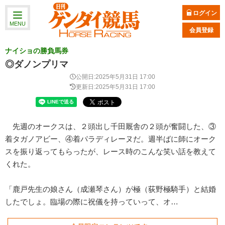
ログイン
MENU
会員登録
ナイショの勝負馬券
◎ダノンプリマ
公開日:2025年5月31日 17:00
更新日:2025年5月31日 17:00
先週のオークスは、２頭出し千田厩舎の２頭が奮闘した、③
着タガノアビー、④着パラディレーヌだ。週半ばに師にオーク
スを振り返ってもらったが、レース時のこんな笑い話を教えて
くれた。
「鹿戸先生の娘さん（成瀬琴さん）が極（荻野極騎手）と結婚
したでしょ。臨場の際に祝儀を持っていって、オ…