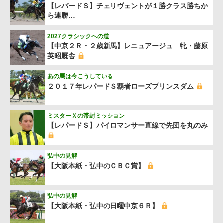
【レパードＳ】チェリヴェントが１勝クラス勝ちか
ら連勝…
2027クラシックへの道
【中京２Ｒ・２歳新馬】レニュアージュ 牝・藤原
英昭厩舎
あの馬は今こうしている
２０１７年レパードＳ覇者ローズプリンスダム
ミスターＸの帯封ミッション
【レパードＳ】パイロマンサー直線で先団を丸のみ
弘中の見解
【大阪本紙・弘中のＣＢＣ賞】
弘中の見解
【大阪本紙・弘中の日曜中京６Ｒ】