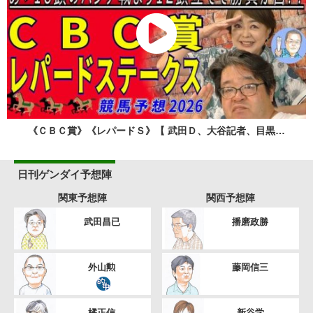
《ＣＢＣ賞》《レパードＳ》【 武田Ｄ、大谷記者、目黒…
日刊ゲンダイ予想陣
関東予想陣
関西予想陣
武田昌已
播磨政勝
外山勲
藤岡信三
橘正信
新谷学