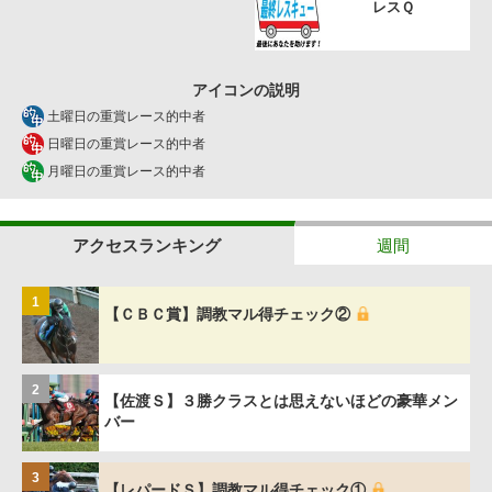
レスＱ
アイコンの説明
土曜日の重賞レース的中者
日曜日の重賞レース的中者
月曜日の重賞レース的中者
アクセスランキング
週間
1
【ＣＢＣ賞】調教マル得チェック②
2
【佐渡Ｓ】３勝クラスとは思えないほどの豪華メン
バー
3
【レパードＳ】調教マル得チェック①