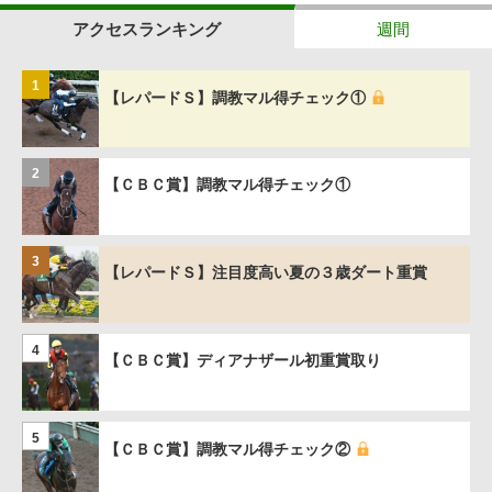
アクセスランキング
週間
1
【レパードＳ】調教マル得チェック①
2
【ＣＢＣ賞】調教マル得チェック①
3
【レパードＳ】注目度高い夏の３歳ダート重賞
4
【ＣＢＣ賞】ディアナザール初重賞取り
5
【ＣＢＣ賞】調教マル得チェック②