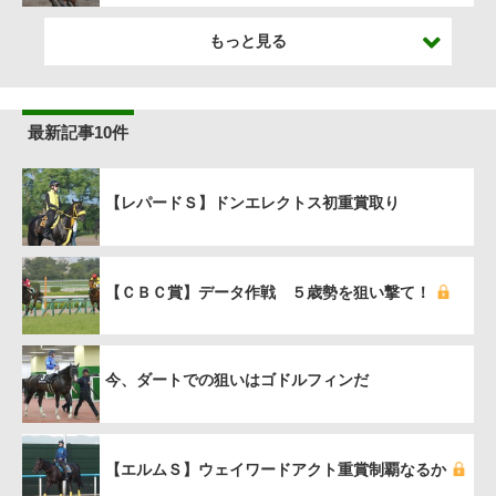
もっと見る
最新記事10件
【レパードＳ】ドンエレクトス初重賞取り
【ＣＢＣ賞】データ作戦 ５歳勢を狙い撃て！
今、ダートでの狙いはゴドルフィンだ
【エルムＳ】ウェイワードアクト重賞制覇なるか