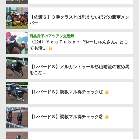
【佐渡Ｓ】３勝クラスとは思えないほどの豪華メン
バー
目黒貴子のアツアツ交遊録
〈124〉ＹｏｕＴｕｂｅｒ〝やーしゅんさん〟とし
ても活…
【レパードＳ】メルカントゥール杉山晴流の攻め馬
をこな…
【レパードＳ】調教マル得チェック①
【レパードＳ】調教マル得チェック②