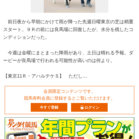
前日夜から早朝にかけて雨が降った先週日曜東京の芝は稍重
スタート。９Ｒの前には良馬場に回復したが、水分を残したコ
ンディションだった。
今週は金曜にまとまった降雨があり、土日は晴れる予報。ダ
ービーが良馬場で行われる可能性が高いのは何より。
【東京11Ｒ・アハルテケＳ】 ただし…
会員限定コンテンツです。
競馬有料会員に登録するとご覧いただけます。
今すぐ登録
ログイン