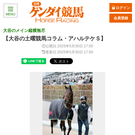
ログイン
MENU
会員登録
大谷のメイン縦横無尽
【大谷の土曜競馬コラム・アハルテケＳ】
公開日:2025年5月30日 17:00
更新日:2025年5月30日 17:00