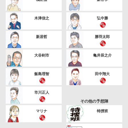
木津信之
弘中勝
新居哲
勝羽太郎
大谷剣市
亀井辰之介
飯島理智
田中翔大
市川正人
その他の予想陣
マリナ
特捜班