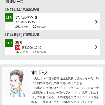
関連レース
5月31日(土)東京競馬場
アハルテケＳ
11R
ダ1600m 15:45
16
10
人が予想
本の記事
5月31日(土)京都競馬場
葵Ｓ
11R
GIII
芝1200m 15:35
16
15
人が予想
本の記事
市川正人
入社１３年目で普段は編集業務に携わりながら、時
に外国馬取材のため競馬場へ通うことも。
競馬との出合いは小学３～４年生のころ、家族と中
山競馬場に行ったのが運の尽き（？）。見事にドはま
りして現在に至る。週末特別版にてコラム「人気馬を
斬る」、関東ローカルでは本紙を担当しています。