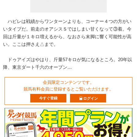
ハビレは戦績からワンターンよりも、コーナー４つの方がい
いタイプだ。前走のオアシスＳではしまい甘くなって③着。今
回は斤量が１キロ増えるから、なおさら末脚に響く可能性が高
い。ここは押さえ△まで。
ドゥアイズはやはり、斤量57キロが気になるところ。20年以
降、東京ダート千六のオープン…
会員限定コンテンツです。
競馬有料会員に登録するとご覧いただけます。
今すぐ登録
ログイン