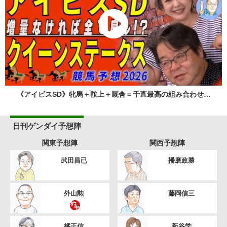
《アイビスSD》牝馬＋鞍上＋厩舎＝千直最高の組み合わせ…
日刊ゲンダイ予想陣
関東予想陣
関西予想陣
武田昌已
播磨政勝
外山勲
藤岡信三
橘正信
新谷学