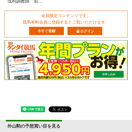
浅利調教師 前…
会員限定コンテンツです。
競馬有料会員に登録するとご覧いただけます。
今すぐ登録
ログイン
外山勲の予想買い目を見る