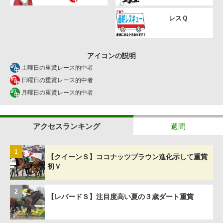
レスＱ
アイコンの説明
土曜日の重賞レース的中者
日曜日の重賞レース的中者
月曜日の重賞レース的中者
アクセスランキング
週間
1
【クイーンＳ】ココナッツブラウン進化示して重賞
初Ｖ
2
【レパードＳ】注目度高い夏の３歳ダート重賞