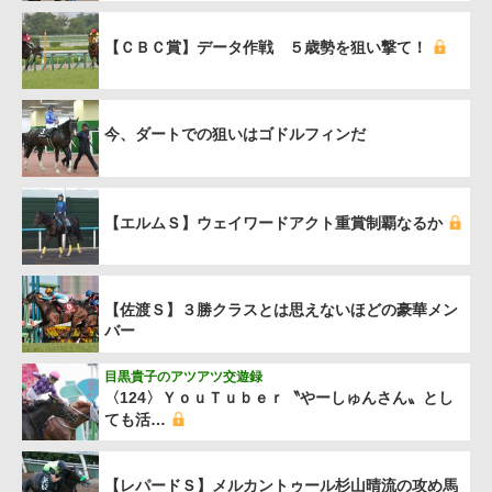
【ＣＢＣ賞】データ作戦 ５歳勢を狙い撃て！
今、ダートでの狙いはゴドルフィンだ
【エルムＳ】ウェイワードアクト重賞制覇なるか
【佐渡Ｓ】３勝クラスとは思えないほどの豪華メン
バー
目黒貴子のアツアツ交遊録
〈124〉ＹｏｕＴｕｂｅｒ〝やーしゅんさん〟とし
ても活…
【レパードＳ】メルカントゥール杉山晴流の攻め馬