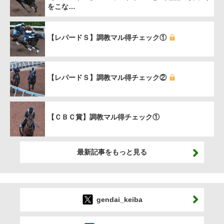
をこな…
【レパードＳ】調教マル得チェック①
【レパードＳ】調教マル得チェック②
【ＣＢＣ賞】調教マル得チェック①
最新記事をもっと見る
gendai_keiba