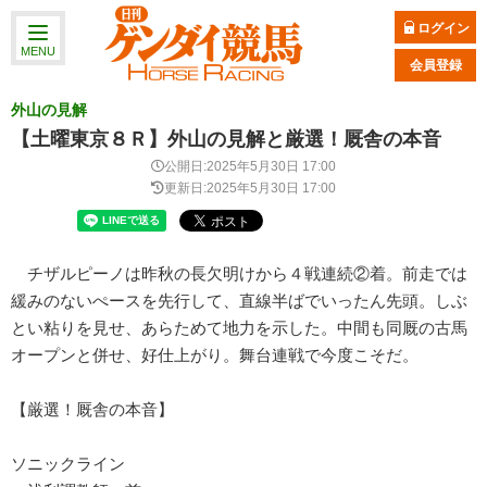
ログイン
MENU
会員登録
外山の見解
【土曜東京８Ｒ】外山の見解と厳選！厩舎の本音
公開日:2025年5月30日 17:00
更新日:2025年5月30日 17:00
チザルピーノは昨秋の長欠明けから４戦連続②着。前走では
緩みのないぺースを先行して、直線半ばでいったん先頭。しぶ
とい粘りを見せ、あらためて地力を示した。中間も同厩の古馬
オープンと併せ、好仕上がり。舞台連戦で今度こそだ。
【厳選！厩舎の本音】
ソニックライン