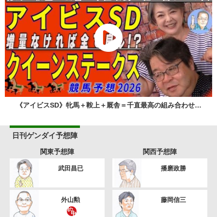
《アイビスSD》牝馬＋鞍上＋厩舎＝千直最高の組み合わせ…
日刊ゲンダイ予想陣
関東予想陣
関西予想陣
武田昌已
播磨政勝
外山勲
藤岡信三