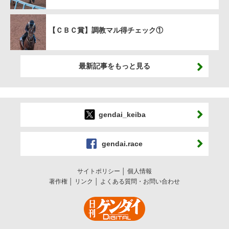
【ＣＢＣ賞】調教マル得チェック①
最新記事をもっと見る
gendai_keiba
gendai.race
サイトポリシー
個人情報
著作権
リンク
よくある質問・お問い合わせ