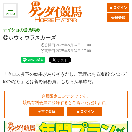
ログイン
MENU
会員登録
ナイショの勝負馬券
◎ホウオウラスカーズ
公開日:2025年5月24日 17:00
更新日:2025年5月24日 17:00
「クロス鼻革の効果がありそうだし、実績のある京都でハンデ
53㌔なら」とは菅野厩務員。もちろん単勝だ。
会員限定コンテンツです。
競馬有料会員に登録するとご覧いただけます。
今すぐ登録
ログイン