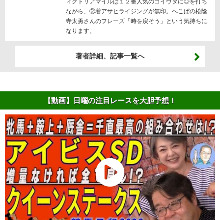
ィクトリアマイルは１２番人気のコイウタに◎を打ち
ながら、②着アサヒライジングが無印。ぺこぱの松陰
寺太勇さんのフレーズ「時を戻そう」という気持ちに
なります。
著者詳細、記事一覧へ
【動画】日曜の注目レースを大胆予想！