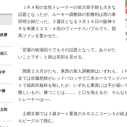
ＪＲＡ初の女性トレーナーの前川恭子師も大きな
話題となったが、ルーキー調教師の初勝利は西の東
田明士師だった。２週目となる３月１６日の阪神５
Ｒを単勝２２３・４倍のヴィーナスバブルでＶ。競
政勝
馬ファンを驚かせた。
「翌週の牧場回りでもその話題となって。ありがた
信三
いことです」と師は笑顔を見せる。
開業２カ月がたち、東西の新人調教師はいずれも、Ｊ
谷学
走では佐藤悠師がレッドバロッサで三木ホースランドパ
トで福島民報杯を制したが、いずれも重賞には手が届い
中勝
難しいもの。勝つことは……」と口を揃えるが、そんな
トレーナーは──。
太郎
土曜京都では３歳ダート重賞のＧⅢユニコーンＳが組
ルビーグルで挑む。