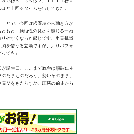
Ｆ８０秒５―３６秒２、１Ｆ１１秒０
秒ほど上回るタイムを出してきた。
たことで、今回は帰厩時から動き方が
もともと、操縦性の良さを感じる一頭
乗りやすくなった感じです。重賞挑戦
。胸を借りる立場ですが、よりパフォ
がっても」
日が誕生日。ここまで厩舎は順調に４
クのたまものだろう。勢いそのまま、
重賞Ｖをもたらすか。圧勝の前走から