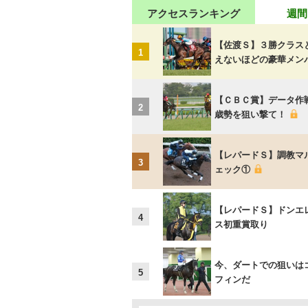
アクセスランキング
週間
【佐渡Ｓ】３勝クラス
1
えないほどの豪華メン
【ＣＢＣ賞】データ作
2
歳勢を狙い撃て！
【レパードＳ】調教マ
3
ェック①
【レパードＳ】ドンエ
4
ス初重賞取り
今、ダートでの狙いは
5
フィンだ