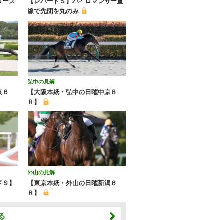
ローズ
【レパードＳ】パイロマンサー直
線で先団を丸のみ
弘中の見解
京６
【大阪本紙・弘中の日曜中京８
Ｒ】
外山の見解
ドＳ】
【東京本紙・外山の日曜新潟６
Ｒ】
る