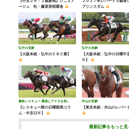
【中京２Ｒ・２歳新馬】レニュア
２０１７年レパードＳ覇者
ージュ 牝・藤原英昭厩舎
プリンスダム
弘中の見解
弘中の見解
【大阪本紙・弘中のＣＢＣ賞】
【大阪本紙・弘中の日曜中
Ｒ】
最終レスキュー 最後にアナタを助…
外山の見解
【レスキュー隊の日曜競馬コラ
【東京本紙・外山のレパー
ム・中京12Ｒ】
最新記事をもっと見