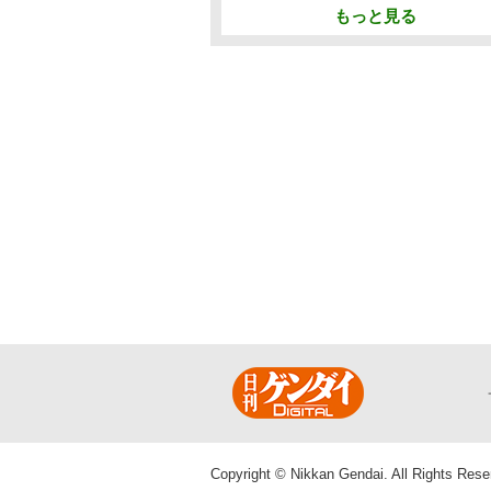
もっと見る
Copyright © Nikkan Gendai. All Rights Rese