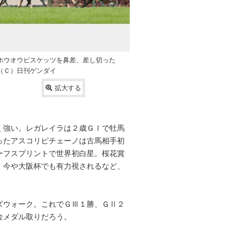
ホウオウビスケッツを鼻差、差し切った
（Ｃ）日刊ゲンダイ
拡大する
く強い。レガレイラは２歳ＧⅠで牡馬
ったアスコリピチェーノは古馬相手初
ーフスプリントで世界初白星。桜花賞
、今や大阪杯でも有力視されるなど、
ズウォーク。これでＧⅢ１勝、ＧⅡ２
金メダル取りだろう。