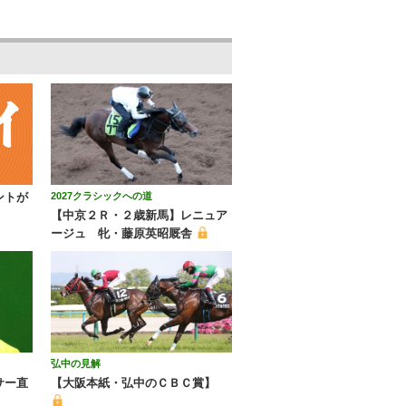
ントが
2027クラシックへの道
【中京２Ｒ・２歳新馬】レニュア
ージュ 牝・藤原英昭厩舎
弘中の見解
サー直
【大阪本紙・弘中のＣＢＣ賞】