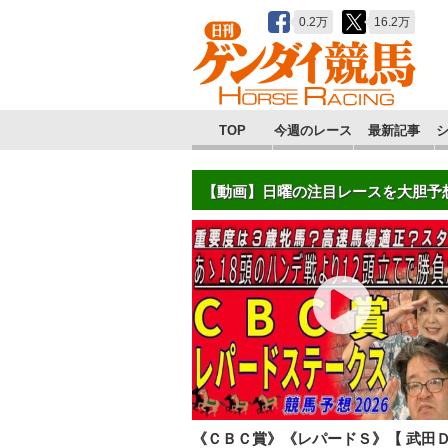
0.2万
16.2万
TOP
今週のレース
最新記事
【動画】日曜の注目レースを大胆予
《ＣＢＣ賞》《レパードＳ》【 武田