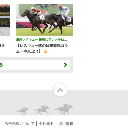
最終レスキュー 最後にアナタを助…
京８
【レスキュー隊の日曜競馬コラ
ム・中京12Ｒ】
る
せ
広告掲載について
会社概要
採用情報