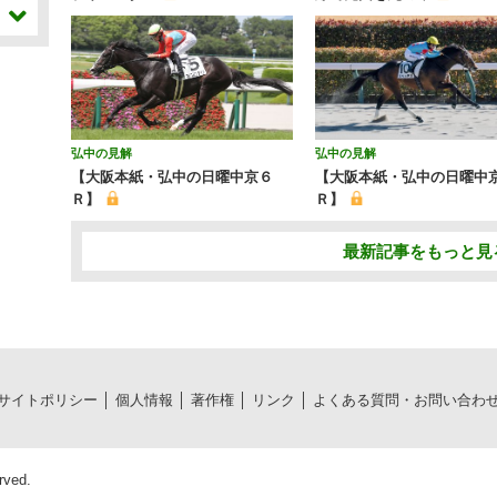
弘中の見解
弘中の見解
【大阪本紙・弘中の日曜中京６
【大阪本紙・弘中の日曜中
Ｒ】
Ｒ】
最新記事をもっと見
サイトポリシー
個人情報
著作権
リンク
よくある質問・お問い合わ
rved.