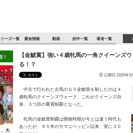
シリーズ一覧
厩舎情報
動画
的中一覧
著者一覧
【金鯱賞】強い４歳牝馬の一角クイーンズウ
想！
る！？
公開日:2025年3月
中京で行われた古馬のＧⅡ金鯱賞を制したのは４
歳牝馬のクイーンズウォーク。これがクイーンズ自
身、３つ目の重賞制覇となった。
牝馬の金鯱賞制覇は開催時期が今とは違う時代も
あったが、９５年のサマニベッピン以来、実に３０
Ｄ、大