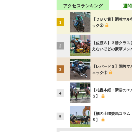
アクセスランキング
週間
【ＣＢＣ賞】調教マル
1
ック②
【佐渡Ｓ】３勝クラス
2
えないほどの豪華メン
【レパードＳ】調教マ
3
ェック①
【札幌本紙・新居のエ
4
Ｓ】
【橘の土曜競馬コラム
5
Ｓ】