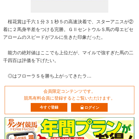
桜花賞は千六１分３１秒５の高速決着で、スターアニスが②
着に２馬身半差をつける完勝。ＧⅡセントウルＳ馬の母エピセ
アロームのスピードがフルに生きた印象だった。
能力の絶対値はここでも上位だが、マイルで強すぎた馬の二
千四百は評価を下げたい。
◎はフローラＳを勝ち上がってきたラ…
会員限定コンテンツです。
競馬有料会員に登録するとご覧いただけます。
今すぐ登録
ログイン