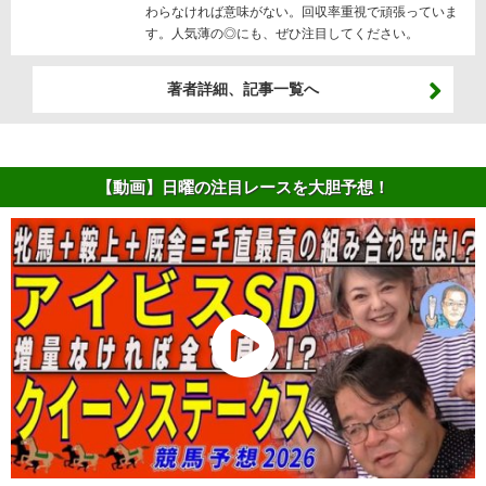
わらなければ意味がない。回収率重視で頑張っていま
す。人気薄の◎にも、ぜひ注目してください。
著者詳細、記事一覧へ
【動画】日曜の注目レースを大胆予想！