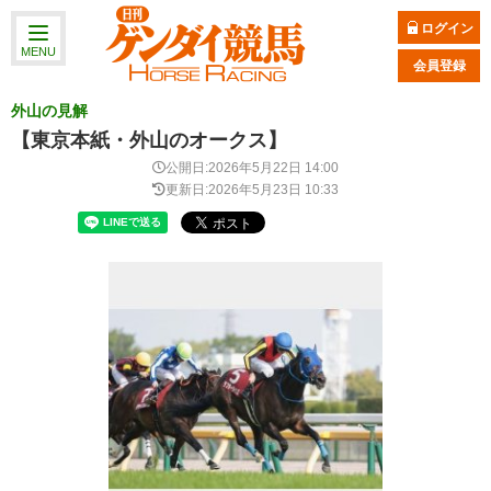
ログイン
MENU
会員登録
外山の見解
【東京本紙・外山のオークス】
公開日:2026年5月22日 14:00
更新日:2026年5月23日 10:33