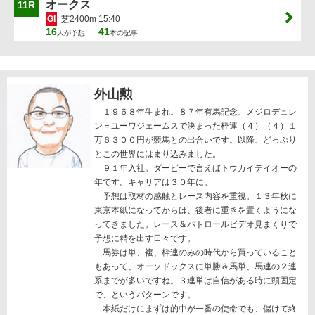
オークス
11R
GI
芝2400m 15:40
16
41
人が予想
本の記事
外山勲
１９６８年生まれ。８７年有馬記念、メジロデュレ
ン＝ユーワジェームスで決まった枠連（４）（４）１
万６３００円が競馬との出合いです。以降、どっぷり
とこの世界にはまり込みました。
９１年入社。ダービーで言えばトウカイテイオーの
年です。キャリアは３０年に。
予想は取材の感触とレース内容を重視。１３年秋に
東京本紙になってからは、後者に重きを置くようにな
ってきました。レース＆パトロールビデオ見まくりで
予想に精を出す日々です。
馬券は単、複、枠連のみの時代から買っていること
もあって、オーソドックスに単勝＆馬単、馬連の２連
系までが多いですね。３連単は自信がある時に頭固定
で、というパターンです。
本紙だけにまずは的中が一番の使命でも、儲けて終