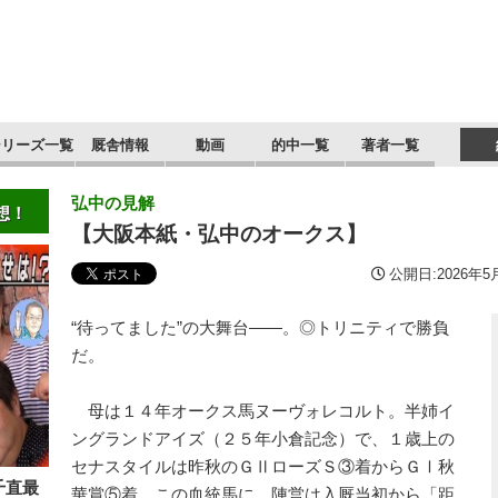
シリーズ一覧
厩舎情報
動画
的中一覧
著者一覧
弘中の見解
想！
【大阪本紙・弘中のオークス】
公開日:2026年5月
“待ってました”の大舞台――。◎トリニティで勝負
だ。
母は１４年オークス馬ヌーヴォレコルト。半姉イ
ングランドアイズ（２５年小倉記念）で、１歳上の
セナスタイルは昨秋のＧⅡローズＳ③着からＧⅠ秋
千直最
華賞⑤着。この血統馬に、陣営は入厩当初から「距