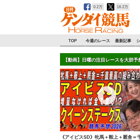
0.2万
16.2万
TOP
今週のレース
最新記事
【動画】日曜の注目レースを大胆予
《アイビスSD》牝馬＋鞍上＋厩舎＝