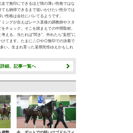
次走で無印にできるほど情の薄い性格ではな
けても納得できるまで追いかけたい性分では
深い性格は会社にバレてるようです。
ミングが合えばレース直後の調教師やスタ
どをチェック。そこを踏まえての中間取材。
考える。当たれば“閃き”、外れたら“妄想”に
かけてます。たまに△◎や◎無印での決着で
も多い。生まれ育った某県民性ゆえかもしれ
者詳細、記事一覧へ
５歳勢
今、ダートでの狙いはゴドルフィ