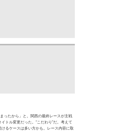
決まったから」と。関西の最終レースが主戦
イトル変更だった。“こだわり”だ。考えて
続けるケースは多い方かも。レース内容に取