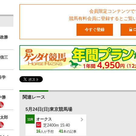
会員限定コンテンツで
競馬有料会員に登録するとご覧
今すぐ登録
政勝
信三
谷学
関連レース
中勝
5月24日(日)東京競馬場
太郎
オークス
11R
GI
芝2400m 15:40
16
41
人が予想
本の記事