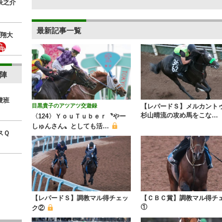
辰之介
最新記事一覧
翔大
陣
捜班
目黒貴子のアツアツ交遊録
【レパードＳ】メルカント
杉山晴流の攻め馬をこな…
〈124〉ＹｏｕＴｕｂｅｒ〝やー
しゅんさん〟としても活…
スＱ
【レパードＳ】調教マル得チェッ
【ＣＢＣ賞】調教マル得チ
①
ク②