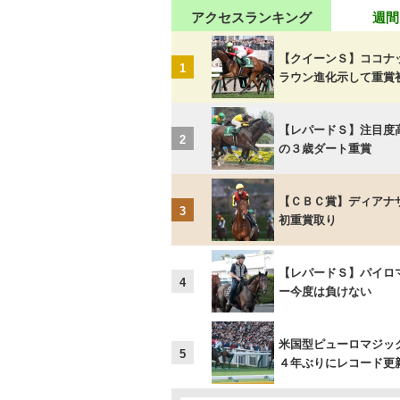
アクセスランキング
週間
【クイーンＳ】ココナ
1
ラウン進化示して重賞
【レパードＳ】注目度
2
の３歳ダート重賞
【ＣＢＣ賞】ディアナ
3
初重賞取り
【レパードＳ】パイロ
4
ー今度は負けない
米国型ピューロマジッ
5
４年ぶりにレコード更