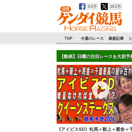
0.2万
16.2万
TOP
今週のレース
最新記事
【動画】日曜の注目レースを大胆予
《アイビスSD》牝馬＋鞍上＋厩舎＝