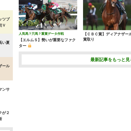
ッツブ
初Ｖ
人気馬？穴馬？重賞データ作戦
【ＣＢＣ賞】ディアナザー
賞取り
【エルムＳ】勢いが重要なファク
高い夏
ター
最新記事をもっと見
ザール
マンサ
クが２
新