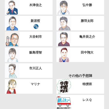
木津信之
弘中勝
新居哲
勝羽太郎
大谷剣市
亀井辰之介
飯島理智
田中翔大
市川正人
その他の予想陣
マリナ
特捜班
レスＱ