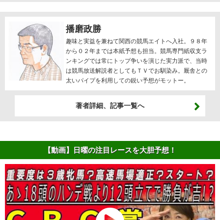
播磨政勝
趣味と実益を兼ねて関西の競馬エイトへ入社。９８年
から０２年までは本紙予想も担当。競馬専門紙収支ラ
ンキングでは常にトップ争いを演じた実力派で、当時
は競馬放送解説者としてもＴＶでお馴染み。厩舎との
太いパイプを利用しての鋭い予想がモットー。
著者詳細、記事一覧へ
【動画】日曜の注目レースを大胆予想！