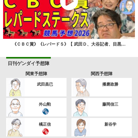
《ＣＢＣ賞》《レパードＳ》【 武田Ｄ、大谷記者、目黒…
日刊ゲンダイ予想陣
関東予想陣
関西予想陣
武田昌已
播磨政勝
外山勲
藤岡信三
橘正信
新谷学