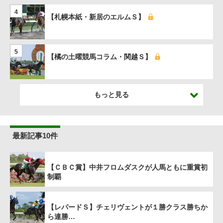
4
【札幌本紙・新居のエルムＳ】
5
【橘の土曜競馬コラム・関越Ｓ】
もっと見る
最新記事10件
【ＣＢＣ賞】中井フロムダスクが人馬ともに重賞初
制覇
【レパードＳ】チェリヴェントが１勝クラス勝ちか
ら連勝…