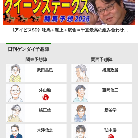
《アイビスSD》牝馬＋鞍上＋厩舎＝千直最高の組み合わせ…
日刊ゲンダイ予想陣
関東予想陣
関西予想陣
武田昌已
播磨政勝
外山勲
藤岡信三
橘正信
新谷学
木津信之
弘中勝