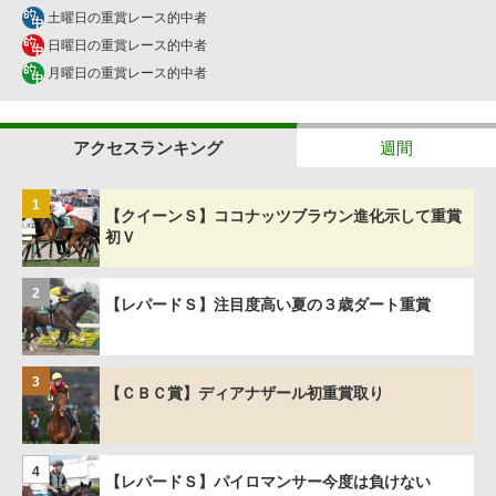
土曜日の重賞レース的中者
日曜日の重賞レース的中者
月曜日の重賞レース的中者
アクセスランキング
週間
1
【クイーンＳ】ココナッツブラウン進化示して重賞
初Ｖ
2
【レパードＳ】注目度高い夏の３歳ダート重賞
3
【ＣＢＣ賞】ディアナザール初重賞取り
4
【レパードＳ】パイロマンサー今度は負けない