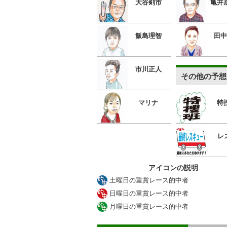
大谷剣市
亀井
飯島理智
田中
市川正人
その他の予想
マリナ
特
レ
アイコンの説明
土曜日の重賞レース的中者
日曜日の重賞レース的中者
月曜日の重賞レース的中者