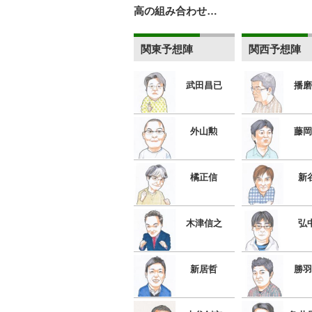
高の組み合わせ…
関東予想陣
関西予想陣
武田昌已
播磨
外山勲
藤岡
橘正信
新
木津信之
弘
新居哲
勝羽