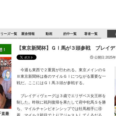
シリーズ一覧
厩舎情報
動画
的中一覧
著者一覧
【東京新聞杯】ＧⅠ馬が３頭参戦 ブレイデ
想！
公開日:2025年
今週も東西で２重賞が行われる。東京メインのＧ
Ⅲ東京新聞杯は春のマイルＧⅠにつながる重要な一
戦だ。ここにはＧⅠ馬３頭が参戦する。
ブレイディヴェーグは３歳でエリザベス女王杯を
制した。昨秋に戦列復帰を果たして府中牝馬Ｓを勝
ち、マイルチャンピオンシップでは牡馬相手に④
千直最
着。マイル２戦目でよりアジャストしてくるだろ