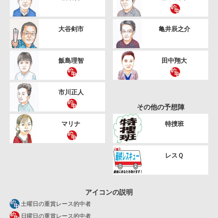
大谷剣市
亀井辰之介
飯島理智
田中翔大
市川正人
その他の予想陣
マリナ
特捜班
レスＱ
アイコンの説明
土曜日の重賞レース的中者
日曜日の重賞レース的中者