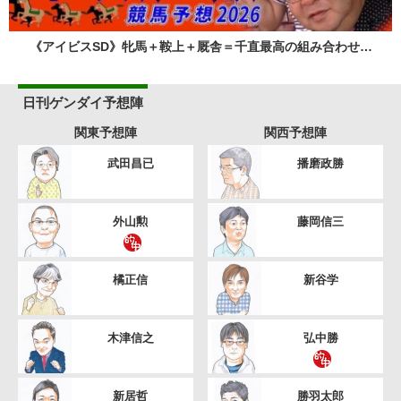
《アイビスSD》牝馬＋鞍上＋厩舎＝千直最高の組み合わせ…
日刊ゲンダイ予想陣
関東予想陣
関西予想陣
武田昌已
播磨政勝
外山勲
藤岡信三
橘正信
新谷学
木津信之
弘中勝
新居哲
勝羽太郎