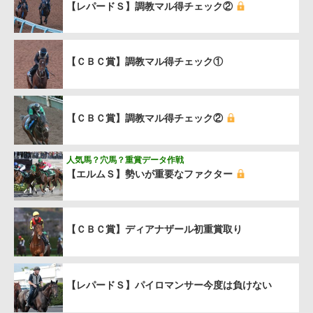
【レパードＳ】調教マル得チェック②
【ＣＢＣ賞】調教マル得チェック①
【ＣＢＣ賞】調教マル得チェック②
人気馬？穴馬？重賞データ作戦
【エルムＳ】勢いが重要なファクター
【ＣＢＣ賞】ディアナザール初重賞取り
【レパードＳ】パイロマンサー今度は負けない