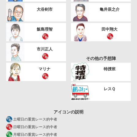
大谷剣市
亀井辰之介
飯島理智
田中翔大
市川正人
その他の予想陣
マリナ
特捜班
レスＱ
アイコンの説明
土曜日の重賞レース的中者
日曜日の重賞レース的中者
月曜日の重賞レース的中者