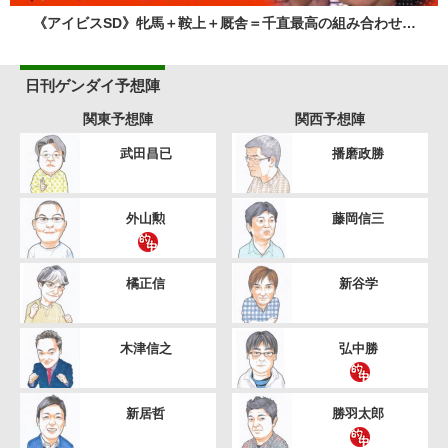
《アイビスSD》牝馬＋鞍上＋厩舎＝千直最高の組み合わせ…
日刊ゲンダイ予想陣
関東予想陣
関西予想陣
武田昌已
播磨政勝
外山勲
藤岡信三
橘正信
新谷学
木津信之
弘中勝
新居哲
勝羽太郎