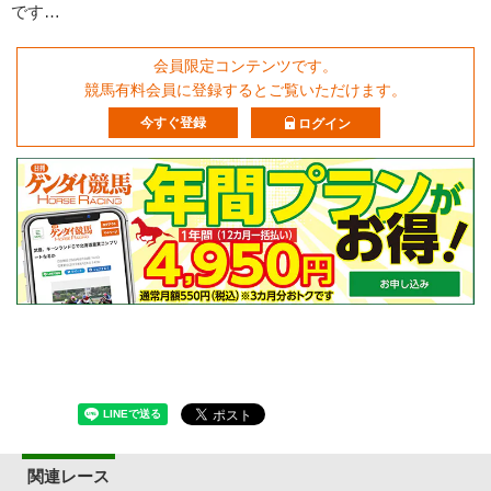
です…
会員限定コンテンツです。
競馬有料会員に登録するとご覧いただけます。
今すぐ登録
ログイン
関連レース