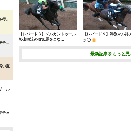
ル得チ
【レパードＳ】メルカントゥール
【レパードＳ】調教マル得
杉山晴流の攻め馬をこな…
ク①
得チェ
最新記事をもっと見
高い夏
ザール
得チェ