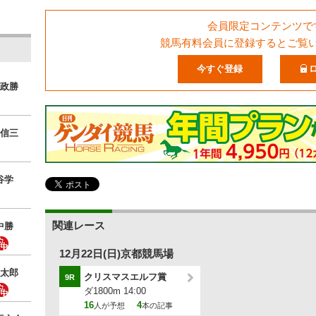
会員限定コンテンツで
競馬有料会員に登録するとご覧
今すぐ登録
政勝
信三
谷学
関連レース
中勝
12月22日(日)京都競馬場
太郎
クリスマスエルフ賞
9R
ダ1800m 14:00
16
4
人が予想
本の記事