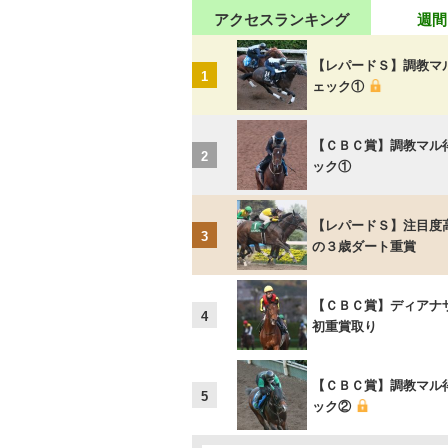
アクセスランキング
週間
【レパードＳ】調教マ
1
ェック①
【ＣＢＣ賞】調教マル
2
ック①
【レパードＳ】注目度
3
の３歳ダート重賞
【ＣＢＣ賞】ディアナ
4
初重賞取り
【ＣＢＣ賞】調教マル
5
ック②